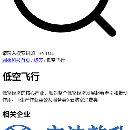
请输入搜索词如：eVTOL
圆象科技首页
/
标签
/ 低空飞行
低空飞行
低空经济的核心产业，顺对整个低空经济发展起着牵引和带动
作用。 <生产作业类公共服务类9 云航空消费类
相关企业