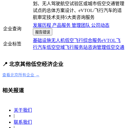
划、无人驾驶航空试验区或城市低空交通管理
试点的总体方案设计、eVTOL/飞行汽车的适
航审定技术支持5大类咨询服务
发展历程
产品服务
管理团队
公司动态
企业查询
报告错误
基础设施
无人机
低空飞行
综合服务
eVTOL
飞
企业标签
行汽车
低空空域
飞行服务站
咨询
管理
低空交通
📍 北京其他低空经济企业
查看北京所有企业 →
相关报道
关于我们
|
联系我们
|