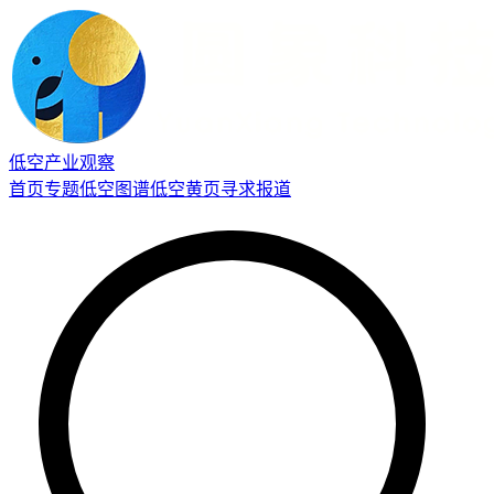
低空产业观察
首页
专题
低空图谱
低空黄页
寻求报道