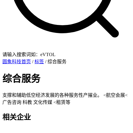
请输入搜索词如：eVTOL
圆象科技首页
/
标签
/ 综合服务
综合服务
支撑和辅助低空经济发展的各种服务性产摧业。 <航空会展<
广告咨询 科教 文化传媒 <租赁等
相关企业