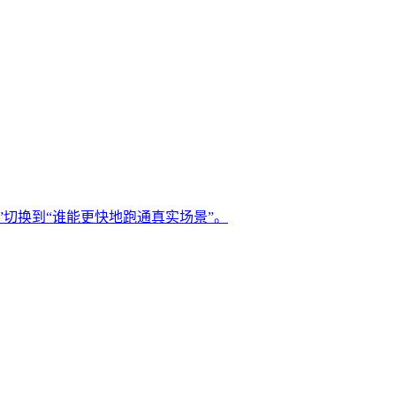
切换到“谁能更快地跑通真实场景”。