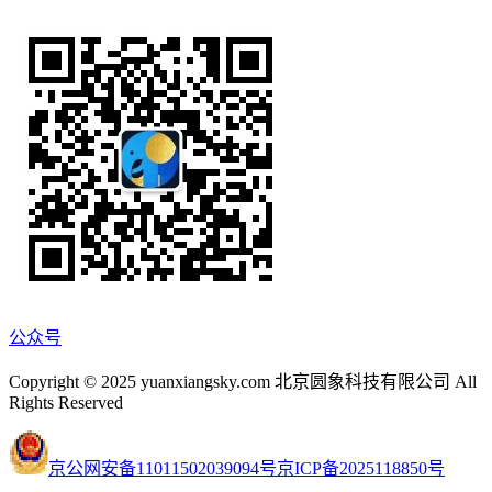
公众号
Copyright © 2025 yuanxiangsky.com 北京圆象科技有限公司 All
Rights Reserved
京公网安备11011502039094号
京ICP备2025118850号