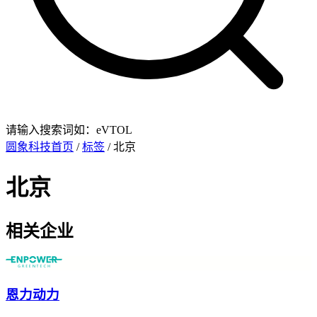
请输入搜索词如：eVTOL
圆象科技首页
/
标签
/ 北京
北京
相关企业
恩力动力