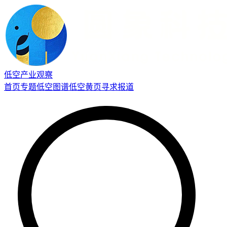
低空产业观察
首页
专题
低空图谱
低空黄页
寻求报道