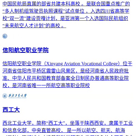
中国民航局直属的部省共建本科高校 。是联合国重点推广的
“多人制机组驾驶员执照课程”试点单位 ，入选四川省高等学
校“双一流”建设贡嘎计划，是亚洲第一个入选国际民航组织
“未来航空人才计划”的高校 。
信阳航空职业学院
信阳航空职业学院（Xinyang Aviation Vocational College）位于
河南省信阳市平桥区震雷山风景区，是经河南省人民政府批
准、中华人民共和国教育部备案全日制民办普通高等职业院
校，是河南省唯一一所航空高等职业院校
西工大
西北工业大学，简称“西工大”，坐落于陕西西安，隶属于工业
和信息化部，中央直管高校， 是一所以航空、航天、航海