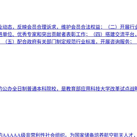
业动态，反映会员合理诉求，维护会员合法权益；（二）开展行
进单位、优秀专家和突出贡献者表彰工作；（四）搭建交流平台
；（五）配合政府有关部门制定规范行业标准，开展咨询服务；
的公办全日制普通本科院校，是教育部应用科技大学改革试点战
的AAAAA级非营利性社会组织。为国家储备培养航空航天人才