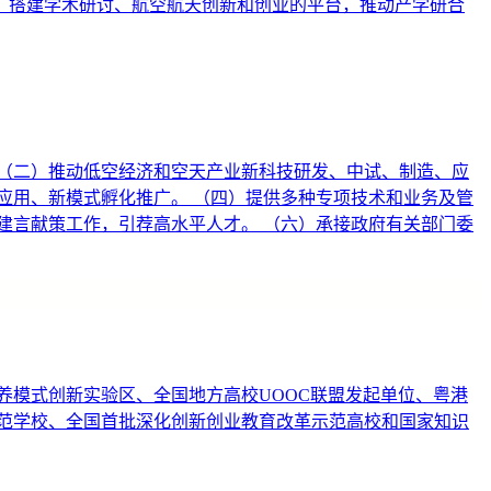
务，搭建学术研讨、航空航天创新和创业的平台，推动产学研合
（二）推动低空经济和空天产业新科技研发、中试、制造、应
应用、新模式孵化推广。 （四）提供多种专项技术和业务及管
建言献策工作，引荐高水平人才。 （六）承接政府有关部门委
养模式创新实验区、全国地方高校UOOC联盟发起单位、粤港
范学校、全国首批深化创新创业教育改革示范高校和国家知识