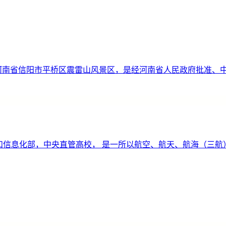
al College）位于河南省信阳市平桥区震雷山风景区，是经河南省人
和信息化部，中央直管高校， 是一所以航空、航天、航海（三