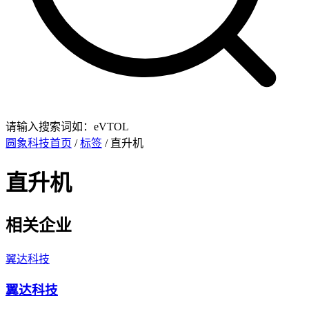
请输入搜索词如：eVTOL
圆象科技首页
/
标签
/ 直升机
直升机
相关企业
翼达科技
翼达科技