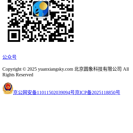
公众号
Copyright © 2025 yuanxiangsky.com 北京圆象科技有限公司 All
Rights Reserved
京公网安备11011502039094号
京ICP备2025118850号