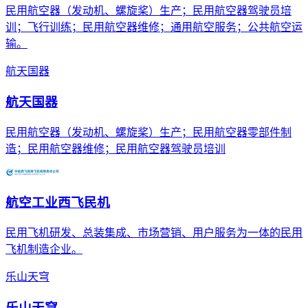
民用航空器（发动机、螺旋桨）生产；民用航空器驾驶员培
训；飞行训练；民用航空器维修；通用航空服务；公共航空运
输。
航天国器
航天国器
民用航空器（发动机、螺旋桨）生产；民用航空器零部件制
造；民用航空器维修；民用航空器驾驶员培训
航空工业西飞民机
民用飞机研发、总装集成、市场营销、用户服务为一体的民用
飞机制造企业。
乐山天穹
乐山天穹