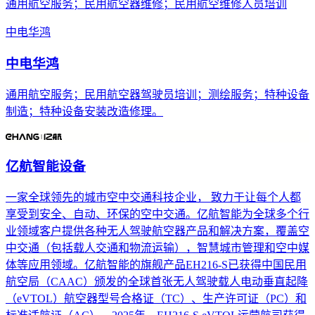
通用航空服务；民用航空器维修；民用航空维修人员培训
中电华鸿
中电华鸿
通用航空服务；民用航空器驾驶员培训；测绘服务；特种设备
制造；特种设备安装改造修理。
亿航智能设备
一家全球领先的城市空中交通科技企业， 致力于让每个人都
享受到安全、自动、环保的空中交通。亿航智能为全球多个行
业领域客户提供各种无人驾驶航空器产品和解决方案，覆盖空
中交通（包括载人交通和物流运输），智慧城市管理和空中媒
体等应用领域。亿航智能的旗舰产品EH216-S已获得中国民用
航空局（CAAC）颁发的全球首张无人驾驶载人电动垂直起降
（eVTOL）航空器型号合格证（TC）、生产许可证（PC）和