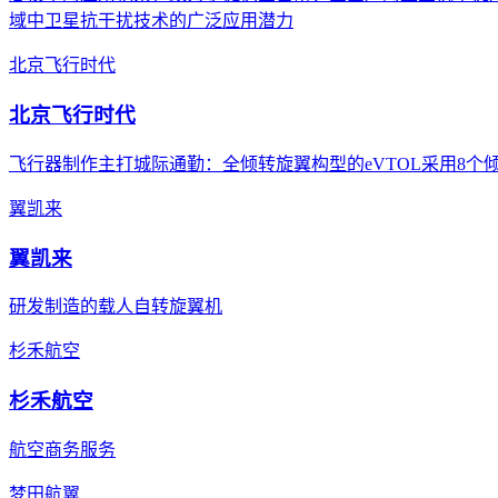
域中卫星抗干扰技术的广泛应用潜力
北京飞行时代
北京飞行时代
飞行器制作主打城际通勤：全倾转旋翼构型的eVTOL采用8个倾
翼凯来
翼凯来
研发制造的载人自转旋翼机
杉禾航空
杉禾航空
航空商务服务
梦田航翼