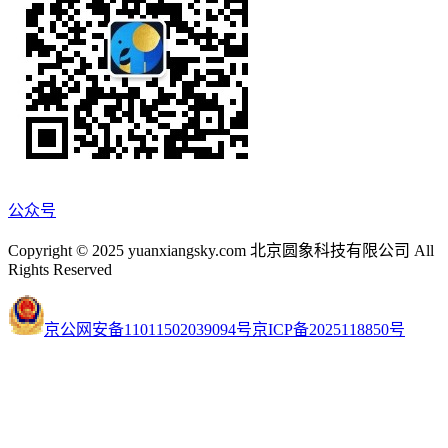
公众号
Copyright © 2025 yuanxiangsky.com 北京圆象科技有限公司 All
Rights Reserved
京公网安备11011502039094号
京ICP备2025118850号