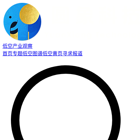
低空产业观察
首页
专题
低空图谱
低空黄页
寻求报道