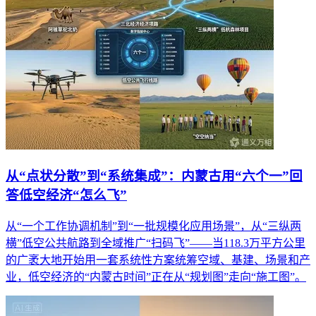
从“点状分散”到“系统集成”：内蒙古用“六个一”回
答低空经济“怎么飞”
从“一个工作协调机制”到“一批规模化应用场景”，从“三纵两
横”低空公共航路到全域推广“扫码飞”——当118.3万平方公里
的广袤大地开始用一套系统性方案统筹空域、基建、场景和产
业，低空经济的“内蒙古时间”正在从“规划图”走向“施工图”。