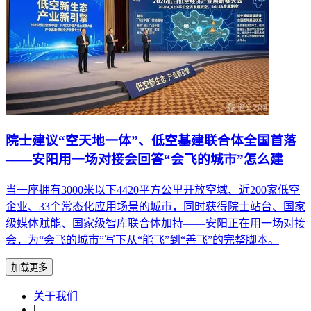
院士建议“空天地一体”、低空基建联合体全国首落
——安阳用一场对接会回答“会飞的城市”怎么建
当一座拥有3000米以下4420平方公里开放空域、近200家低空
企业、33个常态化应用场景的城市，同时获得院士站台、国家
级媒体赋能、国家级智库联合体加持——安阳正在用一场对接
会，为“会飞的城市”写下从“能飞”到“善飞”的完整脚本。
加载更多
关于我们
|