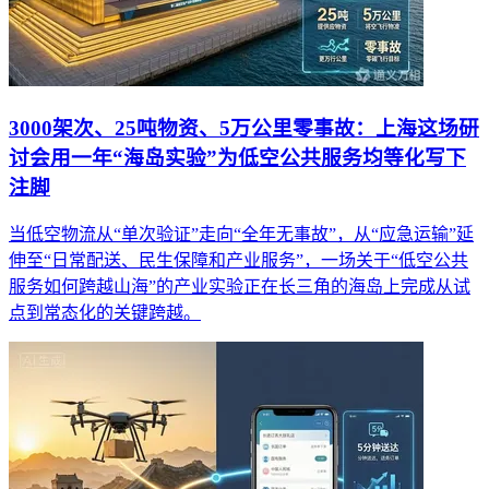
3000架次、25吨物资、5万公里零事故：上海这场研
讨会用一年“海岛实验”为低空公共服务均等化写下
注脚
当低空物流从“单次验证”走向“全年无事故”，从“应急运输”延
伸至“日常配送、民生保障和产业服务”，一场关于“低空公共
服务如何跨越山海”的产业实验正在长三角的海岛上完成从试
点到常态化的关键跨越。