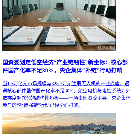
国资委划定低空经济“产业链韧性”新坐标：核心部
件国产化率不足30%，央企集体“补链”行动打响
当1.5万亿元市场规模与328.7万架注册无人机的产业底座，遭
遇核心部件整体国产化率不足30%、航空电机与电控系统对外
依存度超70%的结构性短板——一场由国资委主导、央企集体
参与的“补链强链”行动已经全面打响。