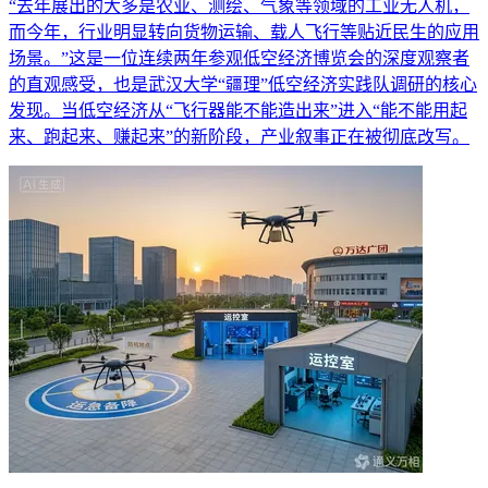
“去年展出的大多是农业、测绘、气象等领域的工业无人机，
而今年，行业明显转向货物运输、载人飞行等贴近民生的应用
场景。”这是一位连续两年参观低空经济博览会的深度观察者
的直观感受，也是武汉大学“疆理”低空经济实践队调研的核心
发现。当低空经济从“飞行器能不能造出来”进入“能不能用起
来、跑起来、赚起来”的新阶段，产业叙事正在被彻底改写。