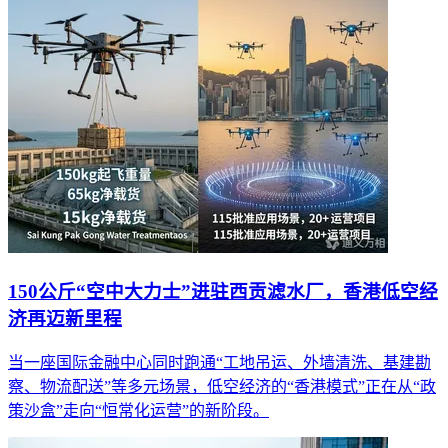
150公斤“空中大力士”进驻西贡滤水厂，香港低空经
济再迈新里程
当一座国际金融中心同时跑通“工地吊运、外墙清洗、基建勘
察、物流配送”等多元场景，低空经济的“香港模式”正在从“政
策沙盒”走向“恒常化运营”的新阶段。