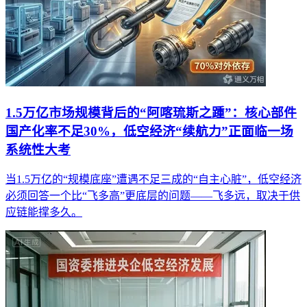
1.5万亿市场规模背后的“阿喀琉斯之踵”：核心部件
国产化率不足30%，低空经济“续航力”正面临一场
系统性大考
当1.5万亿的“规模底座”遭遇不足三成的“自主心脏”，低空经济
必须回答一个比“飞多高”更底层的问题——飞多远，取决于供
应链能撑多久。