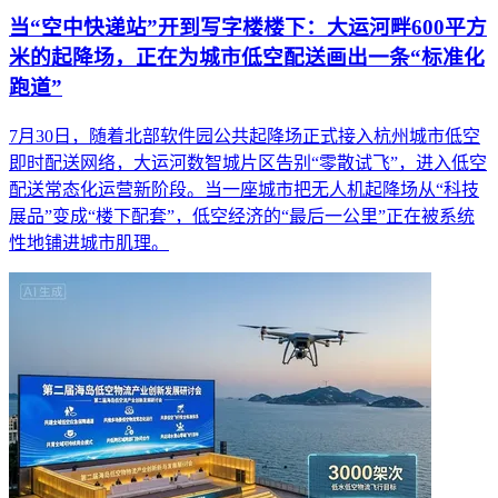
当“空中快递站”开到写字楼楼下：大运河畔600平方
米的起降场，正在为城市低空配送画出一条“标准化
跑道”
7月30日，随着北部软件园公共起降场正式接入杭州城市低空
即时配送网络，大运河数智城片区告别“零散试飞”，进入低空
配送常态化运营新阶段。当一座城市把无人机起降场从“科技
展品”变成“楼下配套”，低空经济的“最后一公里”正在被系统
性地铺进城市肌理。