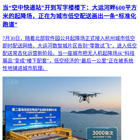
当“空中快递站”开到写字楼楼下：大运河畔600平方
米的起降场，正在为城市低空配送画出一条“标准化
跑道”
7月30日，随着北部软件园公共起降场正式接入杭州城市低空
即时配送网络，大运河数智城片区告别“零散试飞”，进入低空
配送常态化运营新阶段。当一座城市把无人机起降场从“科技
展品”变成“楼下配套”，低空经济的“最后一公里”正在被系统
性地铺进城市肌理。