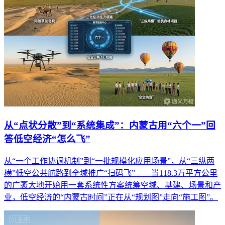
从“点状分散”到“系统集成”：内蒙古用“六个一”回
答低空经济“怎么飞”
从“一个工作协调机制”到“一批规模化应用场景”，从“三纵两
横”低空公共航路到全域推广“扫码飞”——当118.3万平方公里
的广袤大地开始用一套系统性方案统筹空域、基建、场景和产
业，低空经济的“内蒙古时间”正在从“规划图”走向“施工图”。