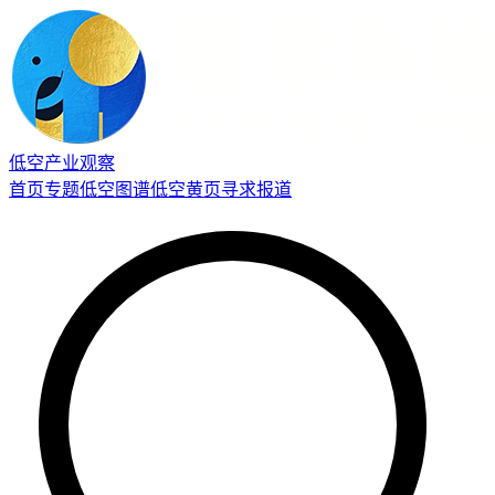
低空产业观察
首页
专题
低空图谱
低空黄页
寻求报道