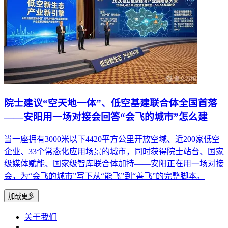
院士建议“空天地一体”、低空基建联合体全国首落
——安阳用一场对接会回答“会飞的城市”怎么建
当一座拥有3000米以下4420平方公里开放空域、近200家低空
企业、33个常态化应用场景的城市，同时获得院士站台、国家
级媒体赋能、国家级智库联合体加持——安阳正在用一场对接
会，为“会飞的城市”写下从“能飞”到“善飞”的完整脚本。
加载更多
关于我们
|