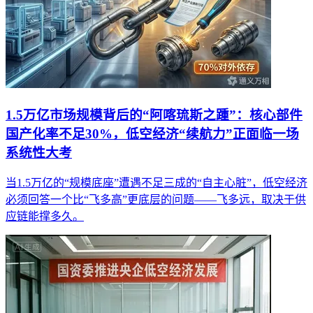
1.5万亿市场规模背后的“阿喀琉斯之踵”：核心部件
国产化率不足30%，低空经济“续航力”正面临一场
系统性大考
当1.5万亿的“规模底座”遭遇不足三成的“自主心脏”，低空经济
必须回答一个比“飞多高”更底层的问题——飞多远，取决于供
应链能撑多久。