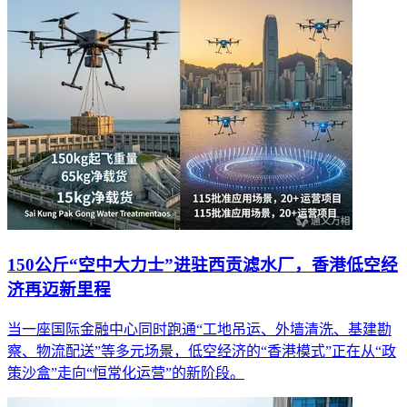
150公斤“空中大力士”进驻西贡滤水厂，香港低空经
济再迈新里程
当一座国际金融中心同时跑通“工地吊运、外墙清洗、基建勘
察、物流配送”等多元场景，低空经济的“香港模式”正在从“政
策沙盒”走向“恒常化运营”的新阶段。