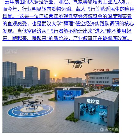
“去年展出的大多是农业、测绘、气象等领域的工业无人机，
而今年，行业明显转向货物运输、载人飞行等贴近民生的应用
场景。”这是一位连续两年参观低空经济博览会的深度观察者
的直观感受，也是武汉大学“疆理”低空经济实践队调研的核心
发现。当低空经济从“飞行器能不能造出来”进入“能不能用起
来、跑起来、赚起来”的新阶段，产业叙事正在被彻底改写。