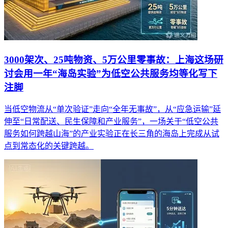
3000架次、25吨物资、5万公里零事故：上海这场研
讨会用一年“海岛实验”为低空公共服务均等化写下
注脚
当低空物流从“单次验证”走向“全年无事故”，从“应急运输”延
伸至“日常配送、民生保障和产业服务”，一场关于“低空公共
服务如何跨越山海”的产业实验正在长三角的海岛上完成从试
点到常态化的关键跨越。