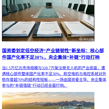
国资委划定低空经济“产业链韧性”新坐标：核心部
件国产化率不足30%，央企集体“补链”行动打响
当1.5万亿元市场规模与328.7万架注册无人机的产业底座，遭
遇核心部件整体国产化率不足30%、航空电机与电控系统对外
依存度超70%的结构性短板——一场由国资委主导、央企集体
参与的“补链强链”行动已经全面打响。