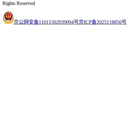
Rights Reserved
京公网安备11011502039094号
京ICP备2025118850号