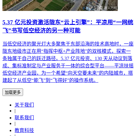
5.37 亿元投资激活陇东“云上引擎”：平凉用“一网统
飞”书写低空经济的另一种可能
当低空经济的聚光灯大多聚焦于东部沿海的技术高地时，一座
陇东地级市正在用“指挥中枢+产业阵地”的双核模式，探索一
条独属于自己的跃迁路径。5.37 亿元投资、130 天从动议到落
成、集标准制定与产业服务于一体的综合型平台——平凉扶摇
低空经济产业园，为一个希望“向天空要未来”的内陆城市，搭
建起了从低空“能飞”到“飞得好”的操作系统。
加载更多
关于我们
|
联系我们
|
教育科技