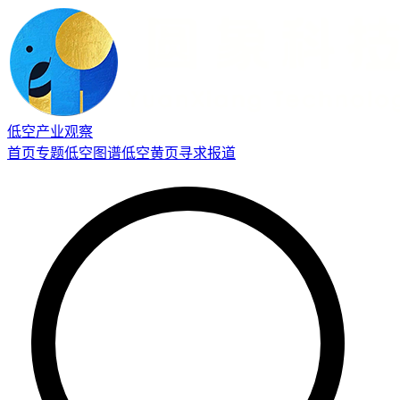
低空产业观察
首页
专题
低空图谱
低空黄页
寻求报道