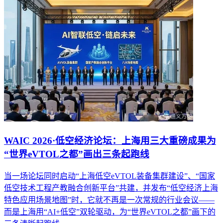
WAIC 2026·低空经济论坛：上海用三大重磅成果为
“世界eVTOL之都”画出三条起跑线
当一场论坛同时启动“上海低空eVTOL装备集群建设”、“国家
低空技术工程产教融合创新平台”共建，并发布“低空经济上海
特色应用场景地图”时，它就不再是一次常规的行业会议——
而是上海用“AI+低空”双轮驱动，为“世界eVTOL之都”画下的