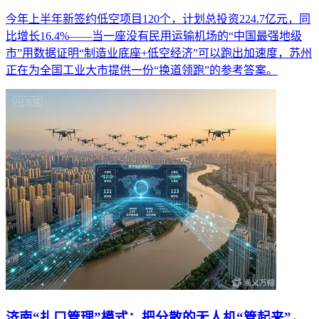
今年上半年新签约低空项目120个，计划总投资224.7亿元，同
比增长16.4%——当一座没有民用运输机场的“中国最强地级
市”用数据证明“制造业底座+低空经济”可以跑出加速度，苏州
正在为全国工业大市提供一份“换道领跑”的参考答案。
济南“扎口管理”模式：把分散的无人机“管起来”，