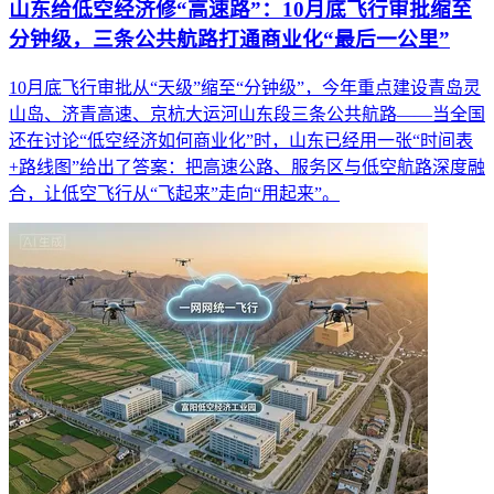
山东给低空经济修“高速路”：10月底飞行审批缩至
分钟级，三条公共航路打通商业化“最后一公里”
10月底飞行审批从“天级”缩至“分钟级”，今年重点建设青岛灵
山岛、济青高速、京杭大运河山东段三条公共航路——当全国
还在讨论“低空经济如何商业化”时，山东已经用一张“时间表
+路线图”给出了答案：把高速公路、服务区与低空航路深度融
合，让低空飞行从“飞起来”走向“用起来”。