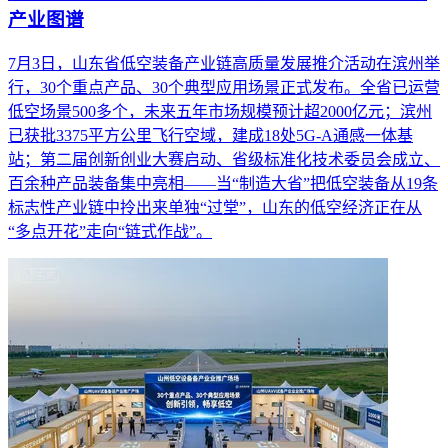
产业图谱
7月3日，山东省低空装备产业链高质量发展推介活动在滨州举
行，30个重点产品、30个典型应用场景正式发布。全省已运营
低空场景500多个，未来五年市场规模预计超2000亿元；滨州
已获批3375平方公里飞行空域，建成18处5G-A通感一体基
站；第二届创新创业大赛启动、省级标准化技术委员会成立、
百余种产品装备集中亮相——当“制造大省”把低空装备从19条
标志性产业链中拎出来单独“过堂”，山东的低空经济正在从
“多点开花”走向“链式作战”。