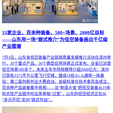
33家企业、百余种装备、500+场景、2000亿目标
——山东用一场“链式推介”为低空装备画出千亿级
产业图谱
7月3日，山东省低空装备产业链高质量发展推介活动在滨州举
行，30个重点产品、30个典型应用场景正式发布。全省已运营
低空场景500多个，未来五年市场规模预计超2000亿元；滨州
已获批3375平方公里飞行空域，建成18处5G-A通感一体基
站；第二届创新创业大赛启动、省级标准化技术委员会成立、
百余种产品装备集中亮相——当“制造大省”把低空装备从19条
标志性产业链中拎出来单独“过堂”，山东的低空经济正在从
“多点开花”走向“链式作战”。