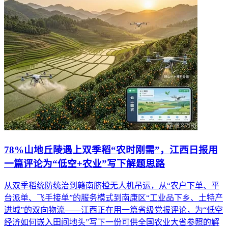
78%山地丘陵遇上双季稻“农时刚需”，江西日报用
一篇评论为“低空+农业”写下解题思路
从双季稻统防统治到赣南脐橙无人机吊运，从“农户下单、平
台派单、飞手接单”的服务模式到南康区“工业品下乡、土特产
进城”的双向物流——江西正在用一篇省级党报评论，为“低空
经济如何嵌入田间地头”写下一份可供全国农业大省参照的解