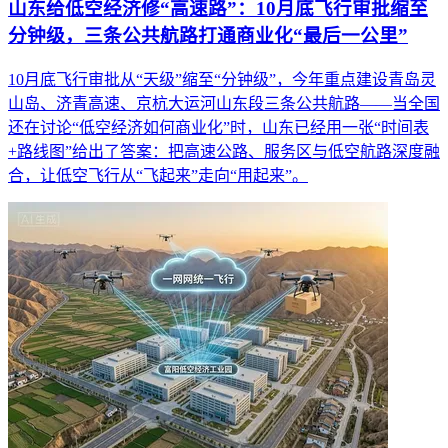
山东给低空经济修“高速路”：10月底飞行审批缩至
分钟级，三条公共航路打通商业化“最后一公里”
10月底飞行审批从“天级”缩至“分钟级”，今年重点建设青岛灵
山岛、济青高速、京杭大运河山东段三条公共航路——当全国
还在讨论“低空经济如何商业化”时，山东已经用一张“时间表
+路线图”给出了答案：把高速公路、服务区与低空航路深度融
合，让低空飞行从“飞起来”走向“用起来”。