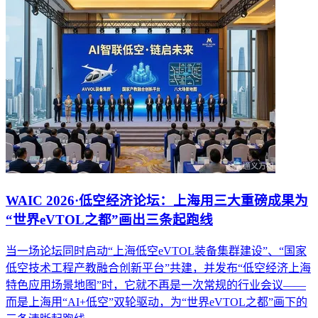
WAIC 2026·低空经济论坛：上海用三大重磅成果为
“世界eVTOL之都”画出三条起跑线
当一场论坛同时启动“上海低空eVTOL装备集群建设”、“国家
低空技术工程产教融合创新平台”共建，并发布“低空经济上海
特色应用场景地图”时，它就不再是一次常规的行业会议——
而是上海用“AI+低空”双轮驱动，为“世界eVTOL之都”画下的