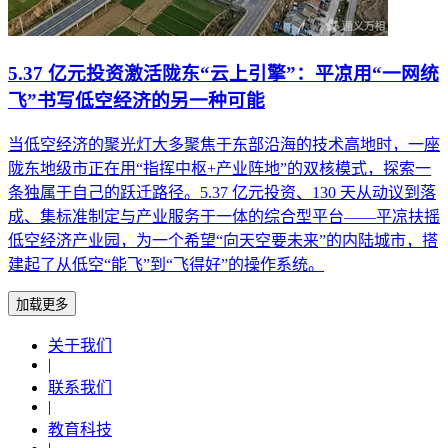
5.37 亿元投资激活陇东“云上引擎”：平凉用“一网统
飞”书写低空经济的另一种可能
当低空经济的聚光灯大多聚焦于东部沿海的技术高地时，一座
陇东地级市正在用“指挥中枢+产业阵地”的双核模式，探索一
条独属于自己的跃迁路径。5.37 亿元投资、130 天从动议到落
成、集标准制定与产业服务于一体的综合型平台——平凉扶摇
低空经济产业园，为一个希望“向天空要未来”的内陆城市，搭
建起了从低空“能飞”到“飞得好”的操作系统。
加载更多
关于我们
|
联系我们
|
教育科技