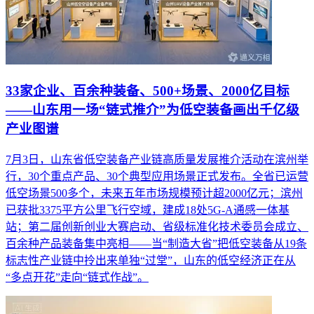
33家企业、百余种装备、500+场景、2000亿目标
——山东用一场“链式推介”为低空装备画出千亿级
产业图谱
7月3日，山东省低空装备产业链高质量发展推介活动在滨州举
行，30个重点产品、30个典型应用场景正式发布。全省已运营
低空场景500多个，未来五年市场规模预计超2000亿元；滨州
已获批3375平方公里飞行空域，建成18处5G-A通感一体基
站；第二届创新创业大赛启动、省级标准化技术委员会成立、
百余种产品装备集中亮相——当“制造大省”把低空装备从19条
标志性产业链中拎出来单独“过堂”，山东的低空经济正在从
“多点开花”走向“链式作战”。