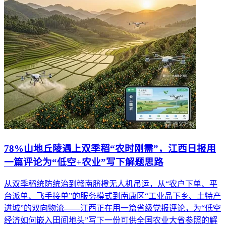
78%山地丘陵遇上双季稻“农时刚需”，江西日报用
一篇评论为“低空+农业”写下解题思路
从双季稻统防统治到赣南脐橙无人机吊运，从“农户下单、平
台派单、飞手接单”的服务模式到南康区“工业品下乡、土特产
进城”的双向物流——江西正在用一篇省级党报评论，为“低空
经济如何嵌入田间地头”写下一份可供全国农业大省参照的解