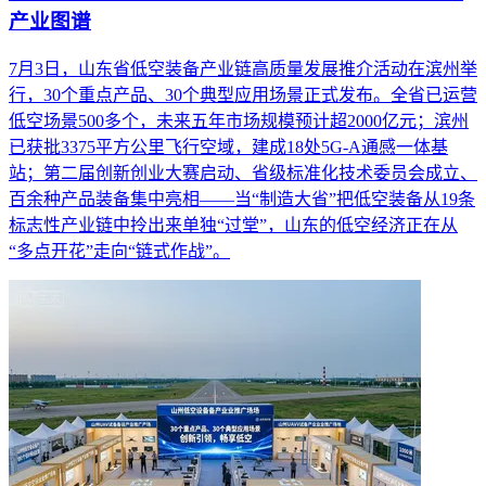
产业图谱
7月3日，山东省低空装备产业链高质量发展推介活动在滨州举
行，30个重点产品、30个典型应用场景正式发布。全省已运营
低空场景500多个，未来五年市场规模预计超2000亿元；滨州
已获批3375平方公里飞行空域，建成18处5G-A通感一体基
站；第二届创新创业大赛启动、省级标准化技术委员会成立、
百余种产品装备集中亮相——当“制造大省”把低空装备从19条
标志性产业链中拎出来单独“过堂”，山东的低空经济正在从
“多点开花”走向“链式作战”。