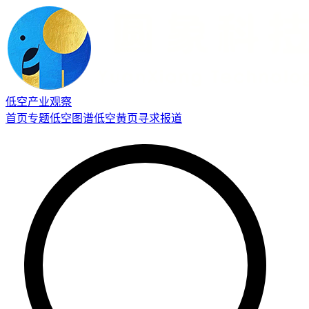
低空产业观察
首页
专题
低空图谱
低空黄页
寻求报道