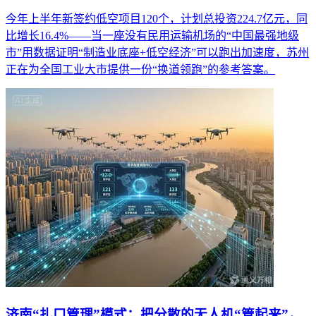
今年上半年新签约低空项目120个，计划总投资224.7亿元，同
比增长16.4%——当一座没有民用运输机场的“中国最强地级
市”用数据证明“制造业底座+低空经济”可以跑出加速度，苏州
正在为全国工业大市提供一份“换道领跑”的参考答案。
济南“扎口管理”模式：把分散的无人机“管起来”，