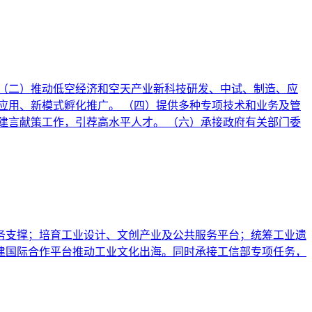
（二）推动低空经济和空天产业新科技研发、中试、制造、应
应用、新模式孵化推广。 （四）提供多种专项技术和业务及管
建言献策工作，引荐高水平人才。 （六）承接政府有关部门委
务支撑；培育工业设计、文创产业及公共服务平台；统筹工业遗
建国际合作平台推动工业文化出海。同时承接工信部专项任务，