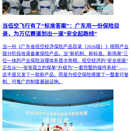
当低空飞行有了“标准答案”：广东用一份保险目
录，为万亿赛道划出一道“安全起跑线”
当一份《广东省低空经济保险产品目录（2026版）》按照产业
链分阶段收录备案保险产品，当“新机制、新标准、新场景”三
位一体的产业保险治理体系首次亮相，低空经济的“安全底座”
正在从“一张张孤立的保单”升级为“一套完整的操作系统”——
这不是又发了一款新产品，而是为低空保险搭建了一整套可复
制、可推广的制度基础设施。