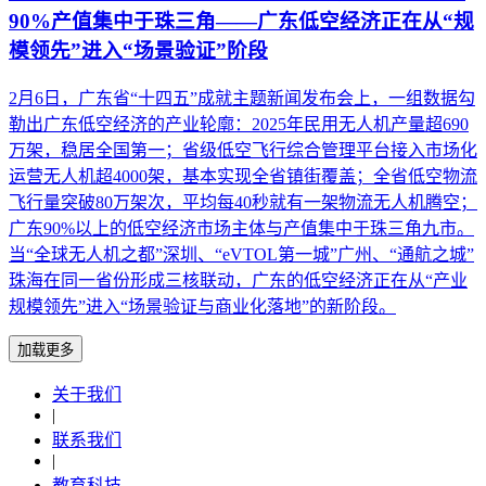
90%产值集中于珠三角——广东低空经济正在从“规
模领先”进入“场景验证”阶段
2月6日，广东省“十四五”成就主题新闻发布会上，一组数据勾
勒出广东低空经济的产业轮廓：2025年民用无人机产量超690
万架，稳居全国第一；省级低空飞行综合管理平台接入市场化
运营无人机超4000架，基本实现全省镇街覆盖；全省低空物流
飞行量突破80万架次，平均每40秒就有一架物流无人机腾空；
广东90%以上的低空经济市场主体与产值集中于珠三角九市。
当“全球无人机之都”深圳、“eVTOL第一城”广州、“通航之城”
珠海在同一省份形成三核联动，广东的低空经济正在从“产业
规模领先”进入“场景验证与商业化落地”的新阶段。
加载更多
关于我们
|
联系我们
|
教育科技