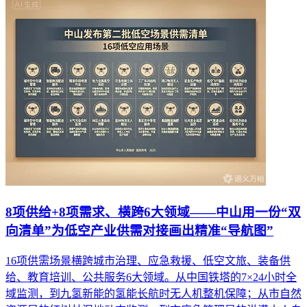
8项供给+8项需求、横跨6大领域——中山用一份“双
向清单”为低空产业供需对接画出精准“导航图”
16项供需场景横跨城市治理、应急救援、低空文旅、装备供
给、教育培训、公共服务6大领域。从中国铁塔的7×24小时全
域监测，到九氢新能的氢能长航时无人机整机保障；从市自然