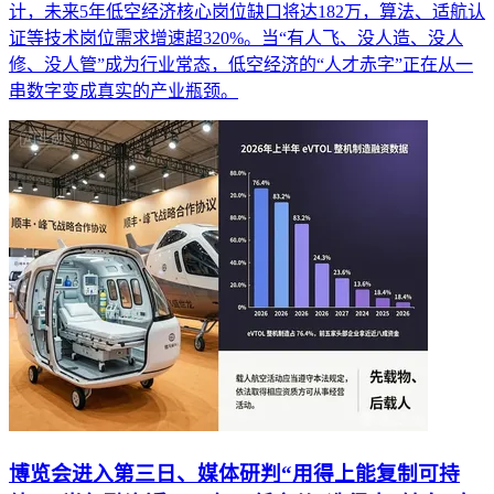
计，未来5年低空经济核心岗位缺口将达182万，算法、适航认
证等技术岗位需求增速超320%。当“有人飞、没人造、没人
修、没人管”成为行业常态，低空经济的“人才赤字”正在从一
串数字变成真实的产业瓶颈。
博览会进入第三日、媒体研判“用得上能复制可持