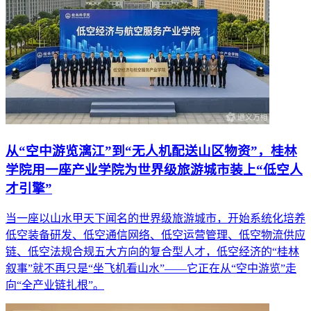
从“空中游览漓江”到“无人机配送山区物资”，桂林
学院用一座产业学院为世界级旅游城市装上“低空人
才引擎”
当一座以山水甲天下闻名的世界级旅游城市，开始系统化培养
低空装备研发、低空通信网络、低空运营管理、低空物流供应
链、低空法规合规五大方向的复合型人才，低空经济的“桂林
叙事”就不再只是“坐飞机看山水”——它正在从“空中游览”走
向“全产业链扎根”。