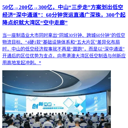
50亿→200亿→300亿，中山“三步走”方案划出低空
经济“深中通道”：60分钟货运直通广深珠，300个起
降点织就大湾区“空中走廊”
当一座制造业大市同时拿出“同城30分钟、跨城60分钟”的低空
物流目标、“4硬1软”基础设施体系和“五大片区”差异化布局
时，中山的低空经济叙事就不再是“跟跑”，而是以“深中通道”
开通后的区位优势为支点，向粤港澳大湾区低空制造与创新应
用高地发起冲刺。*