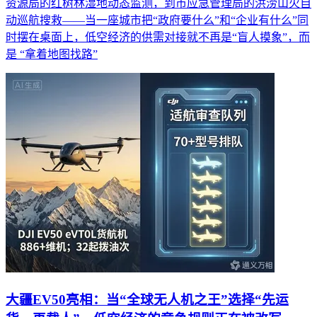
资源局的红树林湿地动态监测，到市应急管理局的洪涝山火自
动巡航搜救——当一座城市把“政府要什么”和“企业有什么”同
时摆在桌面上，低空经济的供需对接就不再是“盲人摸象”，而
是 “拿着地图找路”
大疆EV50亮相：当“全球无人机之王”选择“先运