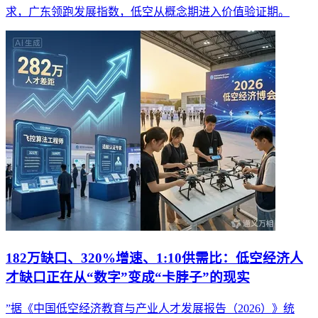
求，广东领跑发展指数，低空从概念期进入价值验证期。
182万缺口、320%增速、1:10供需比：低空经济人
才缺口正在从“数字”变成“卡脖子”的现实
”据《中国低空经济教育与产业人才发展报告（2026）》统