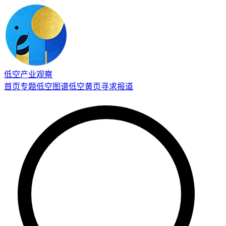
低空产业观察
首页
专题
低空图谱
低空黄页
寻求报道