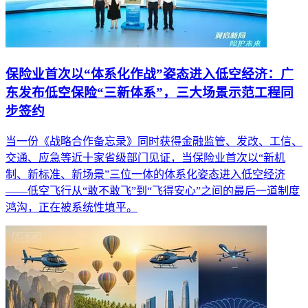
保险业首次以“体系化作战”姿态进入低空经济：广
东发布低空保险“三新体系”，三大场景示范工程同
步签约
当一份《战略合作备忘录》同时获得金融监管、发改、工信、
交通、应急等近十家省级部门见证，当保险业首次以“新机
制、新标准、新场景”三位一体的体系化姿态进入低空经济
——低空飞行从“敢不敢飞”到“飞得安心”之间的最后一道制度
鸿沟，正在被系统性填平。