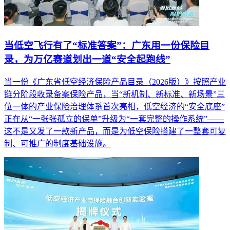
当低空飞行有了“标准答案”：广东用一份保险目
录，为万亿赛道划出一道“安全起跑线”
当一份《广东省低空经济保险产品目录（2026版）》按照产业
链分阶段收录备案保险产品，当“新机制、新标准、新场景”三
位一体的产业保险治理体系首次亮相，低空经济的“安全底座”
正在从“一张张孤立的保单”升级为“一套完整的操作系统”——
这不是又发了一款新产品，而是为低空保险搭建了一整套可复
制、可推广的制度基础设施。