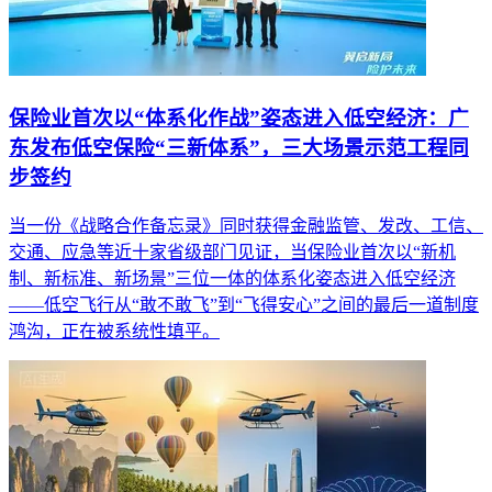
保险业首次以“体系化作战”姿态进入低空经济：广
东发布低空保险“三新体系”，三大场景示范工程同
步签约
当一份《战略合作备忘录》同时获得金融监管、发改、工信、
交通、应急等近十家省级部门见证，当保险业首次以“新机
制、新标准、新场景”三位一体的体系化姿态进入低空经济
——低空飞行从“敢不敢飞”到“飞得安心”之间的最后一道制度
鸿沟，正在被系统性填平。