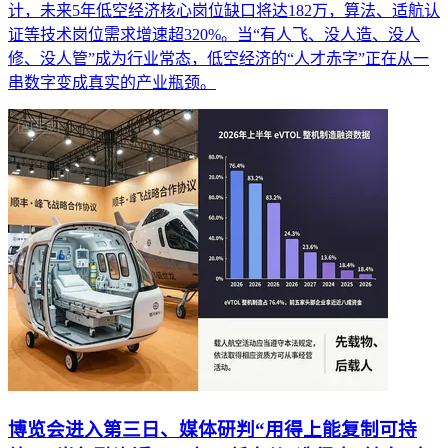
计，未来5年低空经济核心岗位缺口将达182万，算法、适航认
证等技术岗位需求增速超320%。当“有人飞、没人造、没人
修、没人管”成为行业常态，低空经济的“人才赤字”正在从一
串数字变成真实的产业瓶颈。
博览会进入第三日、媒体研判“用得上能复制可持