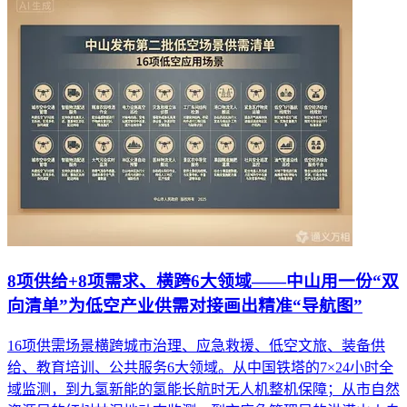
8项供给+8项需求、横跨6大领域——中山用一份“双
向清单”为低空产业供需对接画出精准“导航图”
16项供需场景横跨城市治理、应急救援、低空文旅、装备供
给、教育培训、公共服务6大领域。从中国铁塔的7×24小时全
域监测，到九氢新能的氢能长航时无人机整机保障；从市自然