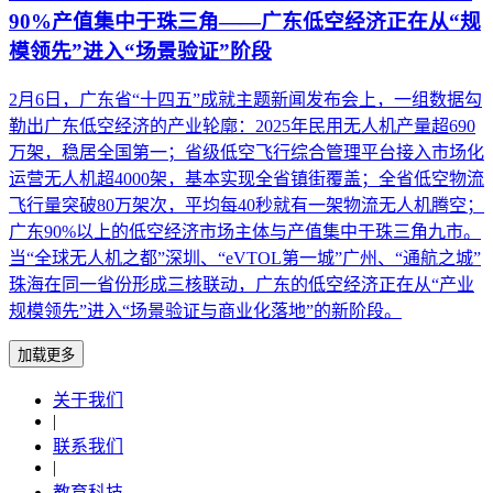
90%产值集中于珠三角——广东低空经济正在从“规
模领先”进入“场景验证”阶段
2月6日，广东省“十四五”成就主题新闻发布会上，一组数据勾
勒出广东低空经济的产业轮廓：2025年民用无人机产量超690
万架，稳居全国第一；省级低空飞行综合管理平台接入市场化
运营无人机超4000架，基本实现全省镇街覆盖；全省低空物流
飞行量突破80万架次，平均每40秒就有一架物流无人机腾空；
广东90%以上的低空经济市场主体与产值集中于珠三角九市。
当“全球无人机之都”深圳、“eVTOL第一城”广州、“通航之城”
珠海在同一省份形成三核联动，广东的低空经济正在从“产业
规模领先”进入“场景验证与商业化落地”的新阶段。
加载更多
关于我们
|
联系我们
|
教育科技