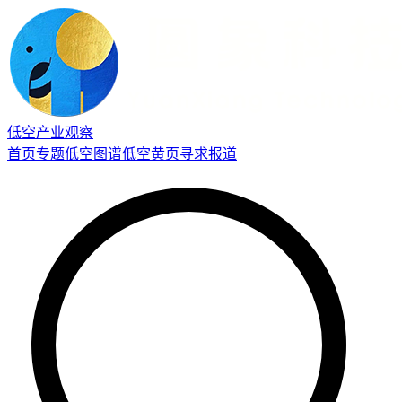
低空产业观察
首页
专题
低空图谱
低空黄页
寻求报道