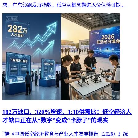
求，广东领跑发展指数，低空从概念期进入价值验证期。
182万缺口、320%增速、1:10供需比：低空经济人
才缺口正在从“数字”变成“卡脖子”的现实
”据《中国低空经济教育与产业人才发展报告（2026）》统