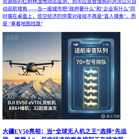
资源局的红树林湿地动态监测，到市应急管理局的洪涝山火自
动巡航搜救——当一座城市把“政府要什么”和“企业有什么”同
时摆在桌面上，低空经济的供需对接就不再是“盲人摸象”，而
是 “拿着地图找路”
大疆EV50亮相：当“全球无人机之王”选择“先运