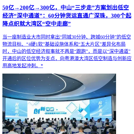
50亿→200亿→300亿，中山“三步走”方案划出低空
经济“深中通道”：60分钟货运直通广深珠，300个起
降点织就大湾区“空中走廊”
当一座制造业大市同时拿出“同城30分钟、跨城60分钟”的低空
物流目标、“4硬1软”基础设施体系和“五大片区”差异化布局
时，中山的低空经济叙事就不再是“跟跑”，而是以“深中通道”
开通后的区位优势为支点，向粤港澳大湾区低空制造与创新应
用高地发起冲刺。*