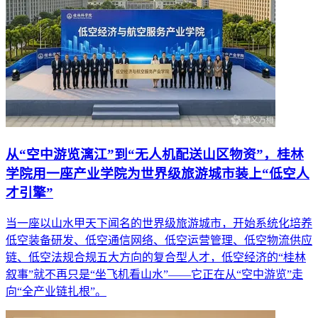
从“空中游览漓江”到“无人机配送山区物资”，桂林
学院用一座产业学院为世界级旅游城市装上“低空人
才引擎”
当一座以山水甲天下闻名的世界级旅游城市，开始系统化培养
低空装备研发、低空通信网络、低空运营管理、低空物流供应
链、低空法规合规五大方向的复合型人才，低空经济的“桂林
叙事”就不再只是“坐飞机看山水”——它正在从“空中游览”走
向“全产业链扎根”。