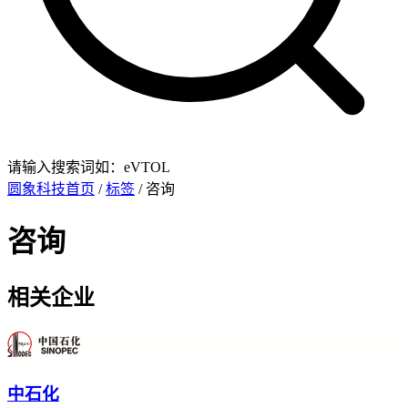
请输入搜索词如：eVTOL
圆象科技首页
/
标签
/ 咨询
咨询
相关企业
中石化