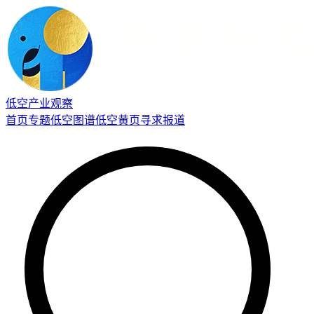
低空产业观察
首页
专题
低空图谱
低空黄页
寻求报道