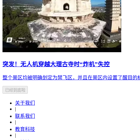
突发！无人机穿越大理古寺时“炸机”失控
整个景区均被明确划定为禁飞区，并且在景区内设置了醒目的
已经到底啦
关于我们
|
联系我们
|
教育科技
|