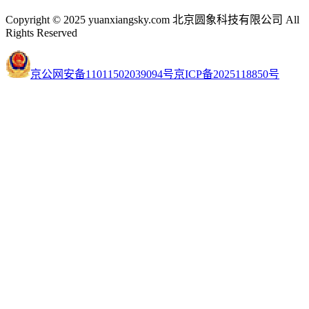
Copyright © 2025 yuanxiangsky.com 北京圆象科技有限公司 All
Rights Reserved
京公网安备11011502039094号
京ICP备2025118850号