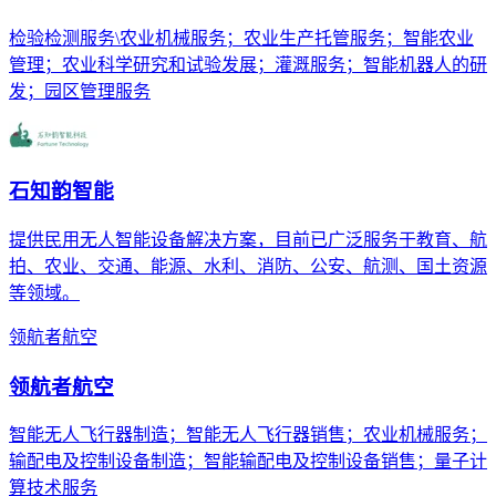
检验检测服务\农业机械服务；农业生产托管服务；智能农业
管理；农业科学研究和试验发展；灌溉服务；智能机器人的研
发；园区管理服务
石知韵智能
提供民用无人智能设备解决方案，目前已广泛服务于教育、航
拍、农业、交通、能源、水利、消防、公安、航测、国土资源
等领域。
领航者航空
领航者航空
智能无人飞行器制造；智能无人飞行器销售；农业机械服务；
输配电及控制设备制造；智能输配电及控制设备销售；量子计
算技术服务