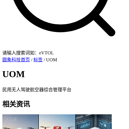
请输入搜索词如：eVTOL
圆象科技首页
/
标签
/ UOM
UOM
民用无人驾驶航空器综合管理平台
相关资讯