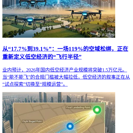
从“17.7%到39.1%”：一场119%的空域松绑，正在
重新定义低空经济的“飞行半径”
业内预计，2026年国内低空经济产业规模将突破1.5万亿元。
当“能不能飞”的合规门槛被大幅拉低，低空经济的叙事正在从
“试点探索”切换至“规模运营”。