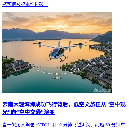
瓶颈便被根本性打破。
云南大理洱海成功飞行背后，低空文旅正从“空中观
光”向“空中交通”演变
当一架无人驾驶 eVTOL 用 10 分钟飞越洱海、缩短 60 分钟车