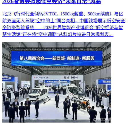
2026智博会掀起低空经济“未来日常”风暴
北京飞行时代全倾转eVTOL（500kg载重、500km续航）与亿
航双座无人驾驶“空中的士”同台亮相，中国铁塔展示低空安全
全链条监管系统——2026世界智能产业博览会“低空经济与智
慧生活馆”正在将“空中通勤”从科幻片拉进日常规划表。