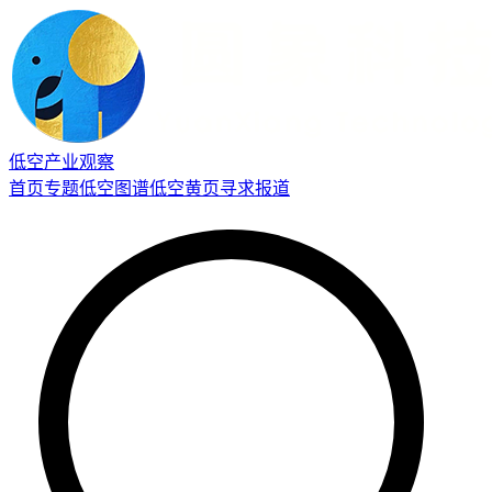
低空产业观察
首页
专题
低空图谱
低空黄页
寻求报道