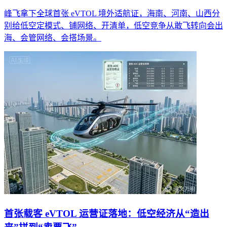
峰飞拿下全球首张 eVTOL 境外适航证，海南、河南、山西分
别给低空定模式、铺网络、开清单，低空竞争从敢飞转向会出
海、会管网络、会搭场景。
首张载客 eVTOL 运营证落地：低空经济从“造出