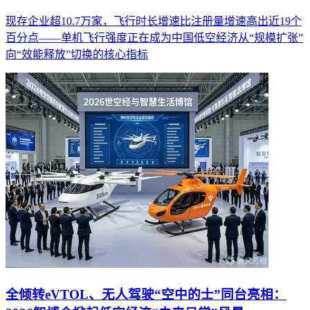
现存企业超10.7万家，飞行时长增速比注册量增速高出近19个
百分点——单机飞行强度正在成为中国低空经济从“规模扩张”
向“效能释放”切换的核心指标
全倾转eVTOL、无人驾驶“空中的士”同台亮相：