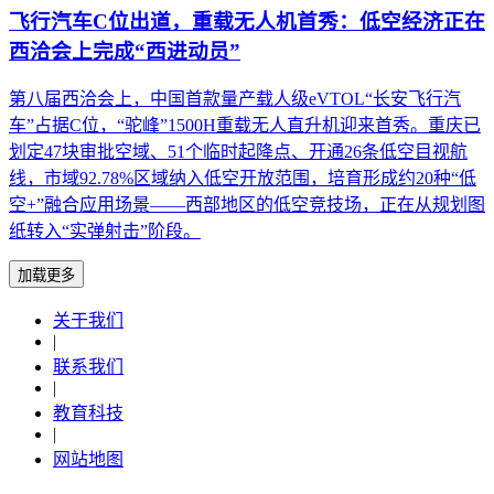
飞行汽车C位出道，重载无人机首秀：低空经济正在
西洽会上完成“西进动员”
第八届西洽会上，中国首款量产载人级eVTOL“长安飞行汽
车”占据C位，“驼峰”1500H重载无人直升机迎来首秀。重庆已
划定47块审批空域、51个临时起降点、开通26条低空目视航
线，市域92.78%区域纳入低空开放范围，培育形成约20种“低
空+”融合应用场景——西部地区的低空竞技场，正在从规划图
纸转入“实弹射击”阶段。
加载更多
关于我们
|
联系我们
|
教育科技
|
网站地图