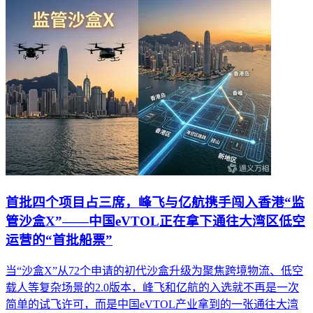
首批四个项目占三席，峰飞与亿航携手闯入香港“监
管沙盒X”——中国eVTOL正在拿下通往大湾区低空
运营的“首批船票”
当“沙盒X”从72个申请的初代沙盒升级为聚焦跨境物流、低空
载人等复杂场景的2.0版本，峰飞和亿航的入选就不再是一次
简单的试飞许可，而是中国eVTOL产业拿到的一张通往大湾