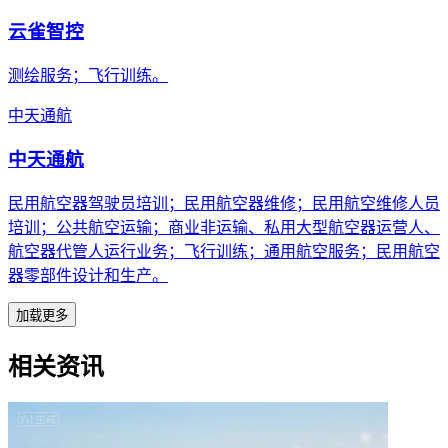
云雀智控
测绘服务；飞行训练。
中天通航
中天通航
民用航空器驾驶员培训；民用航空器维修；民用航空维修人员
培训；公共航空运输；商业非运输、私用大型航空器运营人、
航空器代管人运行业务；飞行训练；通用航空服务；民用航空
器零部件设计和生产。
加载更多
相关资讯