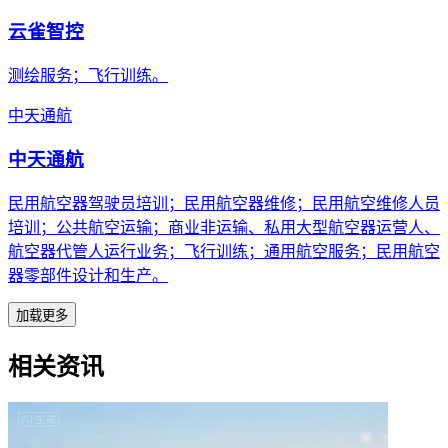
云雀智控
测绘服务；飞行训练。
中天通航
中天通航
民用航空器驾驶员培训；民用航空器维修；民用航空维修人员
培训；公共航空运输；商业非运输、私用大型航空器运营人、
航空器代管人运行业务；飞行训练；通用航空服务；民用航空
器零部件设计和生产。
加载更多
相关资讯