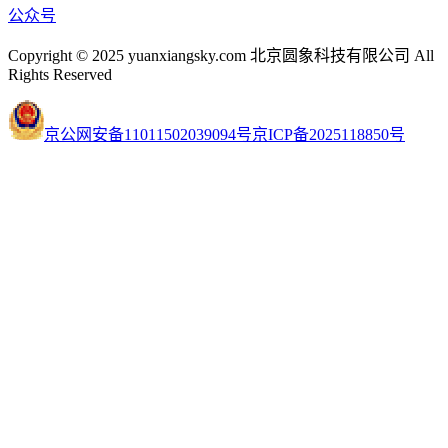
公众号
Copyright © 2025 yuanxiangsky.com 北京圆象科技有限公司 All
Rights Reserved
京公网安备11011502039094号
京ICP备2025118850号