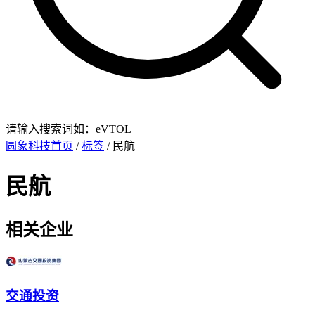
请输入搜索词如：eVTOL
圆象科技首页
/
标签
/ 民航
民航
相关企业
交通投资