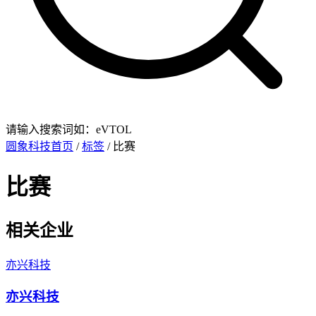
请输入搜索词如：eVTOL
圆象科技首页
/
标签
/ 比赛
比赛
相关企业
亦兴科技
亦兴科技