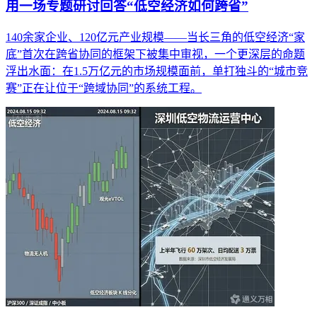
用一场专题研讨回答“低空经济如何跨省”
140余家企业、120亿元产业规模——当长三角的低空经济“家
底”首次在跨省协同的框架下被集中审视，一个更深层的命题
浮出水面：在1.5万亿元的市场规模面前，单打独斗的“城市竞
赛”正在让位于“跨域协同”的系统工程。