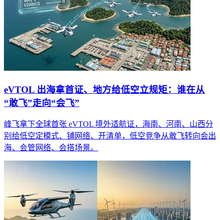
eVTOL 出海拿首证、地方给低空立规矩：谁在从
“敢飞”走向“会飞”
峰飞拿下全球首张 eVTOL 境外适航证，海南、河南、山西分
别给低空定模式、铺网络、开清单，低空竞争从敢飞转向会出
海、会管网络、会搭场景。