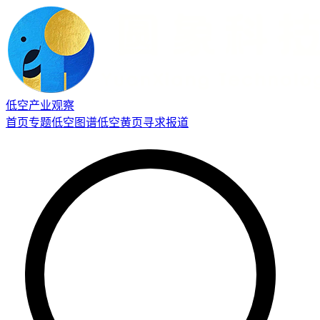
低空产业观察
首页
专题
低空图谱
低空黄页
寻求报道