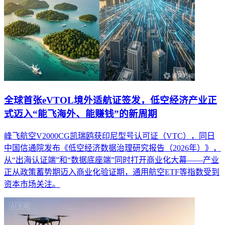
全球首张eVTOL境外适航证签发，低空经济产业正
式迈入“能飞海外、能赚钱”的新周期
峰飞航空V2000CG凯瑞鸥获印尼型号认可证（VTC），同日
中国信通院发布《低空经济数据治理研究报告（2026年）》，
从“出海认证端”和“数据底座端”同时打开商业化大幕——产业
正从政策蓄势期迈入商业化验证期，通用航空ETF等指数受到
资本市场关注。