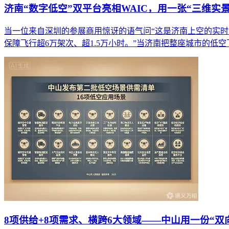
济南“数字低空”双平台亮相WAIC，用一张“三维实
当一位来自深圳的参展商用惊讶的语气问“这是济南上空的实时
保障飞行超6万架次、超1.5万小时。”当济南把整座城市的
8项供给+8项需求、横跨6大领域——中山用一份“双