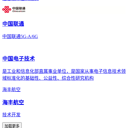
中国联通
中国联通5G-A/6G
中国电子技术
是工业和信息化部直属事业单位，是国家从事电子信息技术领
域标准化的基础性、公益性、综合性研究机构
海丰航空
海丰航空
技术开发
加载更多