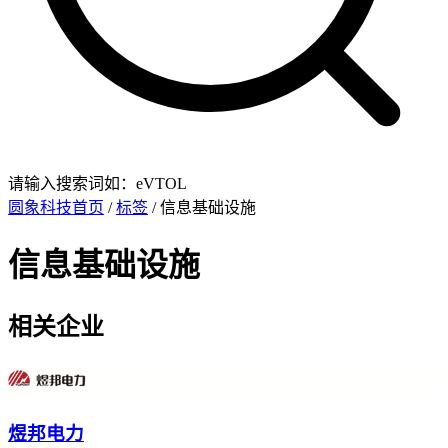
请输入搜索词如：eVTOL
圆象科技首页
/
标签
/ 信息基础设施
信息基础设施
相关企业
煜邦电力