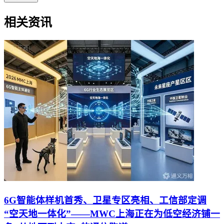
相关资讯
6G智能体样机首秀、卫星专区亮相、工信部定调
“空天地一体化”——MWC上海正在为低空经济铺一