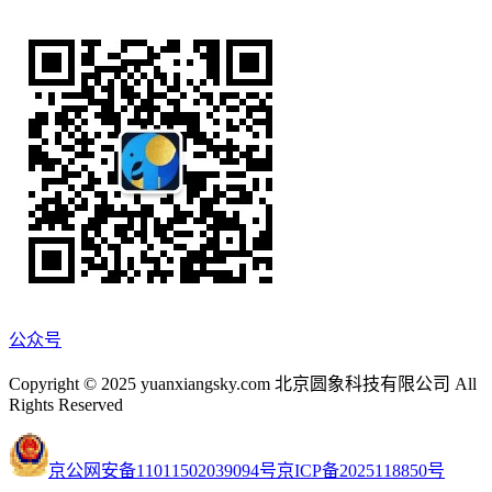
公众号
Copyright © 2025 yuanxiangsky.com 北京圆象科技有限公司 All
Rights Reserved
京公网安备11011502039094号
京ICP备2025118850号