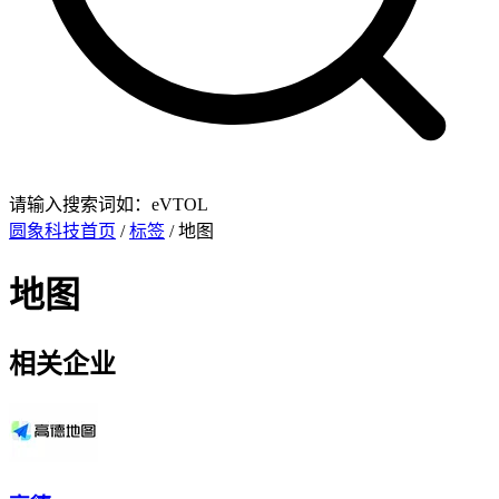
请输入搜索词如：eVTOL
圆象科技首页
/
标签
/ 地图
地图
相关企业