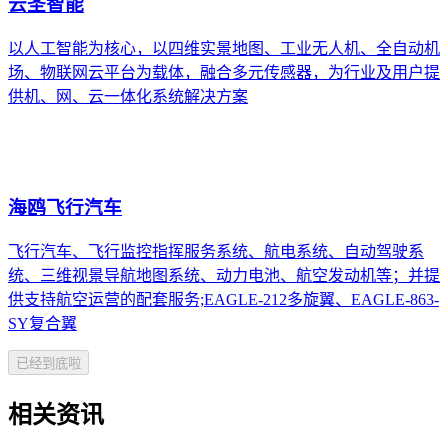
云圣智能
以人工智能为核心，以四维实景地图、工业无人机、全自动机
场、物联网云平台为载体，融合多元传感器，为行业及用户提
供机、网、云一体化系统解决方案
海鸥飞行汽车
飞行汽车、飞行监控指挥服务系统、航电系统、自动驾驶系
统、三维视景导航地图系统、动力电池、航空发动机等；并提
供支持航空运营的配套服务;EAGLE-212多旋翼、EAGLE-863-
SY复合翼
已经到底啦
相关资讯