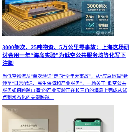
3000架次、25吨物资、5万公里零事故：上海这场研
讨会用一年“海岛实验”为低空公共服务均等化写下
注脚
当低空物流从“单次验证”走向“全年无事故”，从“应急运输”延
伸至“日常配送、民生保障和产业服务”，一场关于“低空公共
服务如何跨越山海”的产业实验正在长三角的海岛上完成从试
点到常态化的关键跨越。