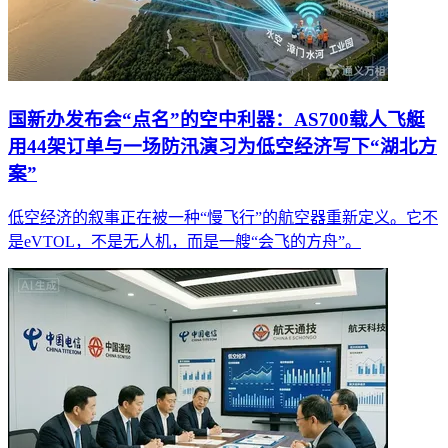
国新办发布会“点名”的空中利器：AS700载人飞艇
用44架订单与一场防汛演习为低空经济写下“湖北方
案”
低空经济的叙事正在被一种“慢飞行”的航空器重新定义。它不
是eVTOL，不是无人机，而是一艘“会飞的方舟”。