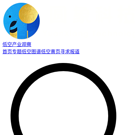
低空产业观察
首页
专题
低空图谱
低空黄页
寻求报道