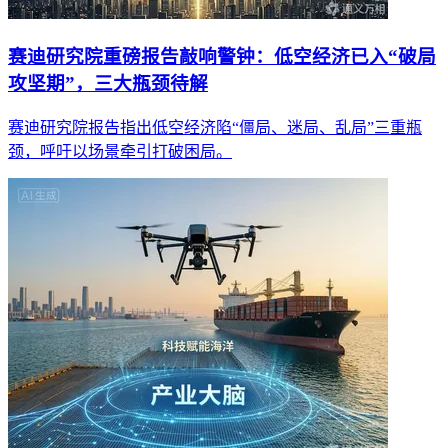
赛迪研究院重磅报告敲响警钟：低空经济已入“破局
攻坚期”，三大瓶颈待解
赛迪研究院报告指出低空经济陷“僵局、迷局、乱局”三重瓶
颈，呼吁以场景牵引打破困局。