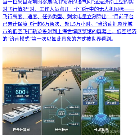
当一位来自深圳的参展商用惊讶的语气问“这是济南上空的实
时飞行情况”时，工作人员点开一个飞行中的无人机图标——
飞行高度、速度、任务类型、剩余电量立刻弹出：“目前平台
已累计保障飞行超6万架次、超1.5万小时。”当济南把整座城
市的低空飞行轨迹投射到上海世博展览馆的屏幕上，低空经济
的“济南模式”第一次以如此具象的方式被世界看到。