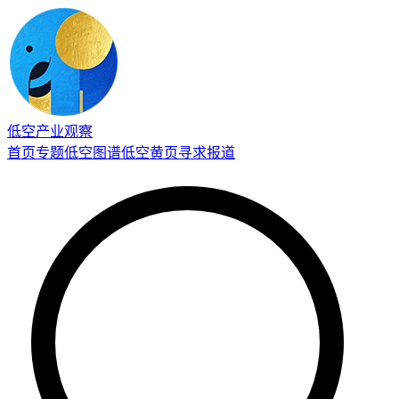
低空产业观察
首页
专题
低空图谱
低空黄页
寻求报道