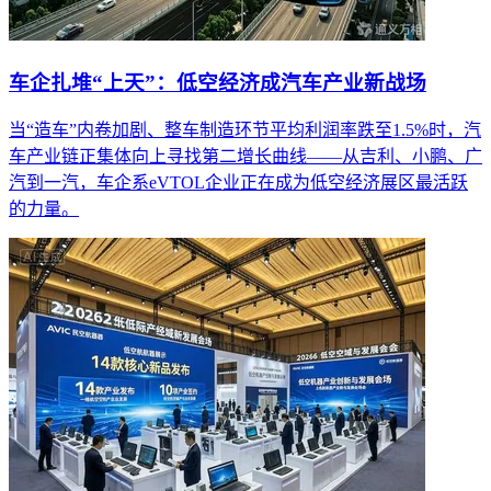
车企扎堆“上天”：低空经济成汽车产业新战场
当“造车”内卷加剧、整车制造环节平均利润率跌至1.5%时，汽
车产业链正集体向上寻找第二增长曲线——从吉利、小鹏、广
汽到一汽，车企系eVTOL企业正在成为低空经济展区最活跃
的力量。