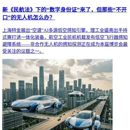
新《民航法》下的“数字身份证”来了，但那些“不开
口”的无人机怎么办？
上海特金展出“空谱”AI多源低空感知引擎，理工全盛亮出手持
式察打诱一体化装备，航空工业民机机载发布低空飞行器感知
避障系统——非合作无人机的感知探测正在成为本届博览会最
受关注的议题之一。