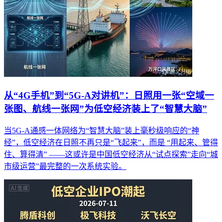
从“4G手机”到“5G-A对讲机”：日照用一张“空域一
张图、航线一张网”为低空经济装上了“智慧大脑”
当5G-A通感一体网络为“智慧大脑”装上毫秒级响应的“神
经”，低空经济在日照不再只是“飞起来”，而是 “用起来、管得
住、算得清” ——这或许是中国低空经济从“试点探索”走向“城
市级运营”最完整的一次系统实验。