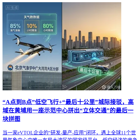
“A点到B点”低空飞行+“最后十公里”城际接驳，高
域在黄埔用一座示范中心拼出“立体交通”的最后一
块拼图
当一家eVTOL企业的“研发-量产-应用”闭环，遇上全球11个世