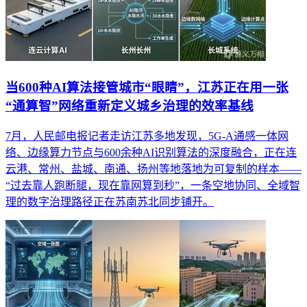
当600种AI算法接管城市“眼睛”，江苏正在用一张
“通算智”网络重新定义城乡治理的效率基线
7月，人民邮电报记者走访江苏多地发现，5G-A通感一体网
络、边缘算力节点与600余种AI识别算法的深度融合，正在连
云港、常州、盐城、南通、扬州等地落地为可复制的样本——
“过去靠人跑断腿，现在靠网算到秒”，一条空地协同、全域智
理的数字治理路径正在苏南苏北同步铺开。