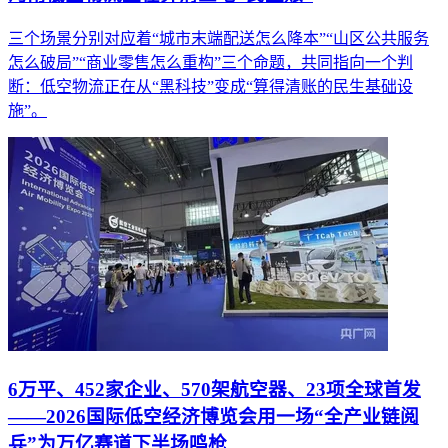
三个场景分别对应着“城市末端配送怎么降本”“山区公共服务
怎么破局”“商业零售怎么重构”三个命题，共同指向一个判
断：低空物流正在从“黑科技”变成“算得清账的民生基础设
施”。
6万平、452家企业、570架航空器、23项全球首发
——2026国际低空经济博览会用一场“全产业链阅
兵”为万亿赛道下半场鸣枪