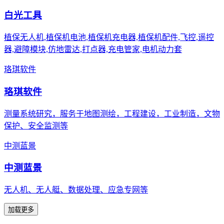
白光工具
植保无人机,植保机电池,植保机充电器,植保机配件,飞控,遥控
器,避障模块,仿地雷达,打点器,充电管家,电机动力套
珞琪软件
珞琪软件
测量系统研究，服务于地图测绘，工程建设，工业制造，文物
保护、安全监测等
中测蓝景
中测蓝景
无人机、无人艇、数据处理、应急专网等
加载更多