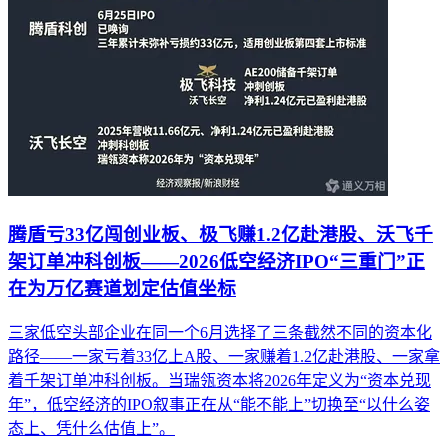
腾盾亏33亿闯创业板、极飞赚1.2亿赴港股、沃飞千
架订单冲科创板——2026低空经济IPO“三重门”正
在为万亿赛道划定估值坐标
三家低空头部企业在同一个6月选择了三条截然不同的资本化
路径——一家亏着33亿上A股、一家赚着1.2亿赴港股、一家拿
着千架订单冲科创板。当瑞瓴资本将2026年定义为“资本兑现
年”，低空经济的IPO叙事正在从“能不能上”切换至“以什么姿
态上、凭什么估值上”。