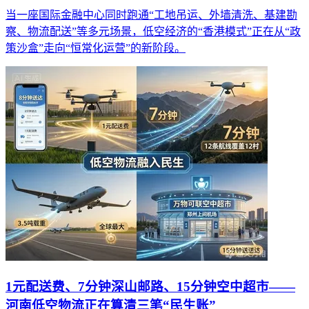
当一座国际金融中心同时跑通“工地吊运、外墙清洗、基建勘
察、物流配送”等多元场景，低空经济的“香港模式”正在从“政
策沙盒”走向“恒常化运营”的新阶段。
1元配送费、7分钟深山邮路、15分钟空中超市——
河南低空物流正在算清三笔“民生账”