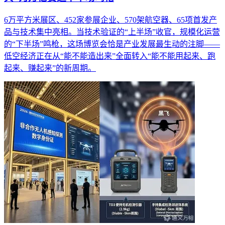
6万平方米展区、452家参展企业、570架航空器、65项首发产
品与技术集中亮相。当技术验证的“上半场”收官，规模化运营
的“下半场”鸣枪，这场博览会恰是产业发展最生动的注脚——
低空经济正在从“能不能造出来”全面转入“能不能用起来、跑
起来、赚起来”的新周期。