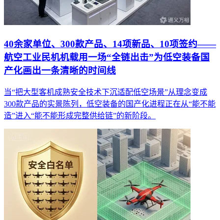
40余家单位、300款产品、14项新品、10项签约——
航空工业民机机载用一场“全链出击”为低空装备国
产化画出一条清晰的时间线
当“把大型客机成熟安全技术下沉适配低空场景”从理念变成
300款产品的实景陈列，低空装备的国产化进程正在从“能不能
造”进入“能不能形成完整供给链”的新阶段。