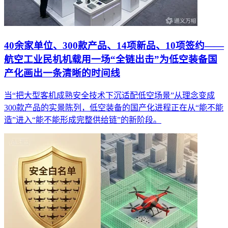
40余家单位、300款产品、14项新品、10项签约——
航空工业民机机载用一场“全链出击”为低空装备国
产化画出一条清晰的时间线
当“把大型客机成熟安全技术下沉适配低空场景”从理念变成
300款产品的实景陈列，低空装备的国产化进程正在从“能不能
造”进入“能不能形成完整供给链”的新阶段。