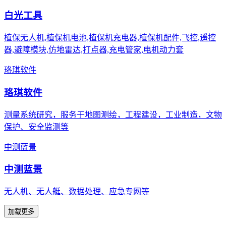
白光工具
植保无人机,植保机电池,植保机充电器,植保机配件,飞控,遥控
器,避障模块,仿地雷达,打点器,充电管家,电机动力套
珞琪软件
珞琪软件
测量系统研究，服务于地图测绘，工程建设，工业制造，文物
保护、安全监测等
中测蓝景
中测蓝景
无人机、无人艇、数据处理、应急专网等
加载更多