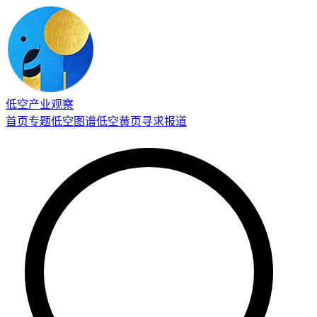
低空产业观察
首页
专题
低空图谱
低空黄页
寻求报道