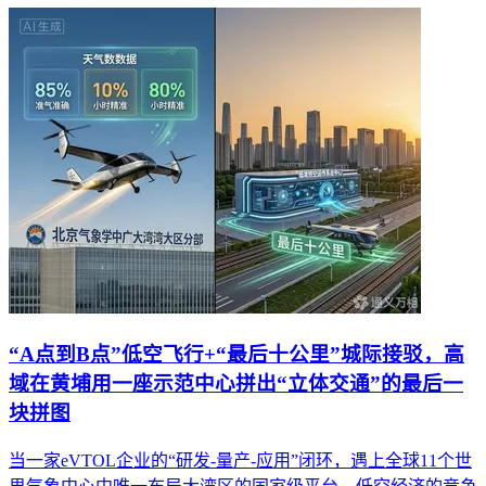
“A点到B点”低空飞行+“最后十公里”城际接驳，高
域在黄埔用一座示范中心拼出“立体交通”的最后一
块拼图
当一家eVTOL企业的“研发-量产-应用”闭环，遇上全球11个世