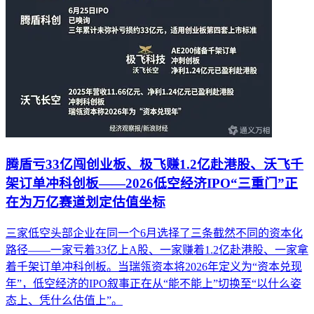
腾盾亏33亿闯创业板、极飞赚1.2亿赴港股、沃飞千
架订单冲科创板——2026低空经济IPO“三重门”正
在为万亿赛道划定估值坐标
三家低空头部企业在同一个6月选择了三条截然不同的资本化
路径——一家亏着33亿上A股、一家赚着1.2亿赴港股、一家拿
着千架订单冲科创板。当瑞瓴资本将2026年定义为“资本兑现
年”，低空经济的IPO叙事正在从“能不能上”切换至“以什么姿
态上、凭什么估值上”。