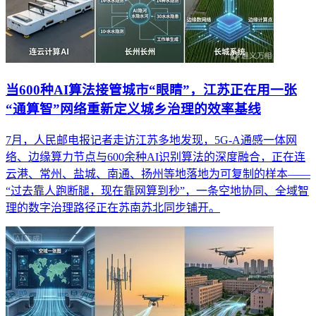
当600种AI算法接管城市“眼睛”，江苏正在用一张
“通算智”网络重新定义城乡治理的效率基线
7月，人民邮电报记者走访江苏多地发现，5G-A通感一体网
络、边缘算力节点与600余种AI识别算法的深度融合，正在连
云港、常州、盐城、南通、扬州等地落地为可复制的样本——
“过去靠人跑断腿，现在靠网算到秒”，一条空地协同、全域智
理的数字治理路径正在苏南苏北同步铺开。