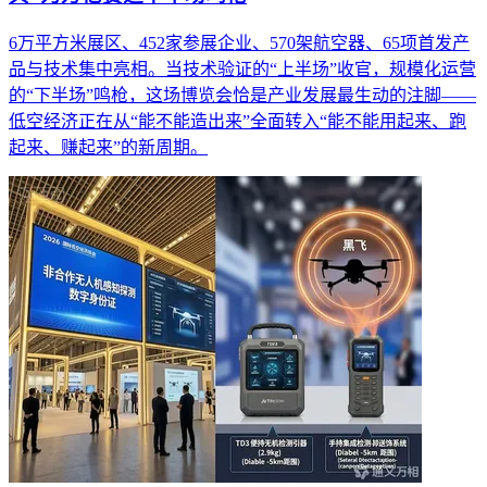
6万平方米展区、452家参展企业、570架航空器、65项首发产
品与技术集中亮相。当技术验证的“上半场”收官，规模化运营
的“下半场”鸣枪，这场博览会恰是产业发展最生动的注脚——
低空经济正在从“能不能造出来”全面转入“能不能用起来、跑
起来、赚起来”的新周期。