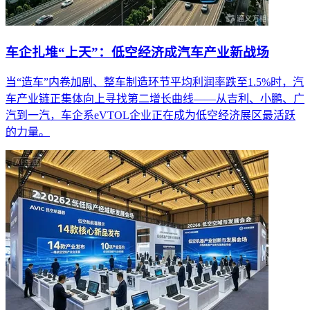
车企扎堆“上天”：低空经济成汽车产业新战场
当“造车”内卷加剧、整车制造环节平均利润率跌至1.5%时，汽
车产业链正集体向上寻找第二增长曲线——从吉利、小鹏、广
汽到一汽，车企系eVTOL企业正在成为低空经济展区最活跃
的力量。