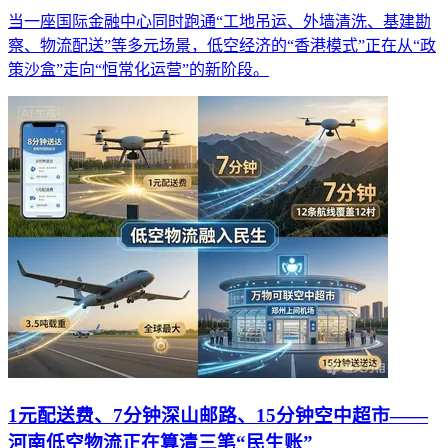
当一座国际金融中心同时跑通“工地吊运、外墙清洗、基建勘
察、物流配送”等多元场景，低空经济的“香港模式”正在从“政
策沙盒”走向“恒常化运营”的新阶段。
1元配送费、7分钟深山邮路、15分钟空中超市——
河南低空物流正在算清三笔“民生账”