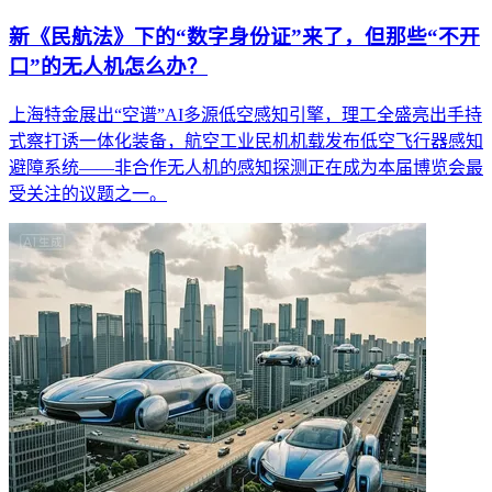
新《民航法》下的“数字身份证”来了，但那些“不开
口”的无人机怎么办？
上海特金展出“空谱”AI多源低空感知引擎，理工全盛亮出手持
式察打诱一体化装备，航空工业民机机载发布低空飞行器感知
避障系统——非合作无人机的感知探测正在成为本届博览会最
受关注的议题之一。