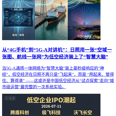
从“4G手机”到“5G-A对讲机”：日照用一张“空域一
张图、航线一张网”为低空经济装上了“智慧大脑”
当5G-A通感一体网络为“智慧大脑”装上毫秒级响应的“神
经”，低空经济在日照不再只是“飞起来”，而是 “用起来、管得
住、算得清” ——这或许是中国低空经济从“试点探索”走向“城
市级运营”最完整的一次系统实验。