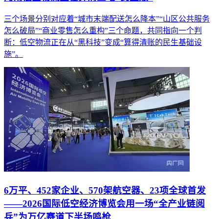
三个场景分别对应着“城市末端配送怎么降本”“山区公共服务
怎么破局”“商业零售怎么重构”三个命题，共同指向一个判
断：低空物流正在从“黑科技”变成“算得清账的民生基础设
施”。
6万平、452家企业、570架航空器、23项全球首发
——2026国际低空经济博览会用一场“全产业链阅
兵”为万亿赛道下半场鸣枪