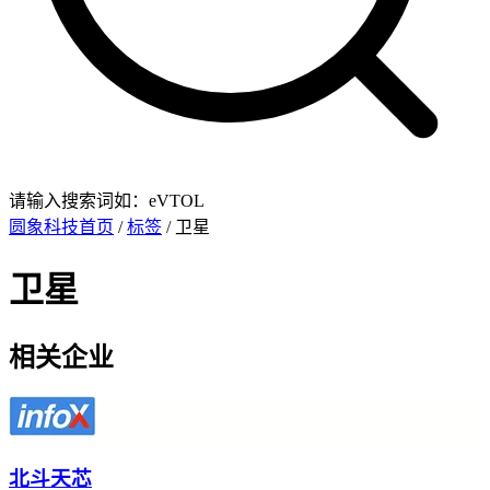
请输入搜索词如：eVTOL
圆象科技首页
/
标签
/ 卫星
卫星
相关企业
北斗天芯