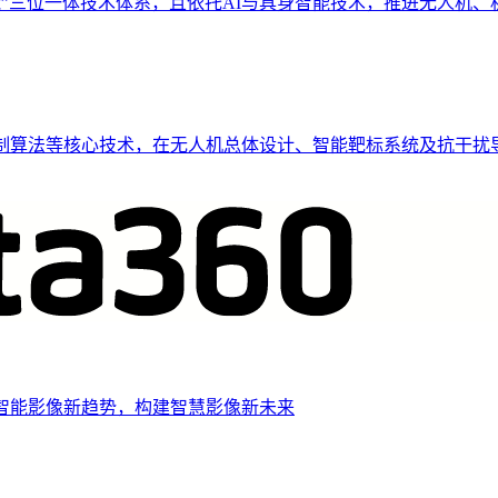
能”三位一体技术体系，且依托AI与具身智能技术，推进无人机
控制算法等核心技术，在无人机总体设计、智能靶标系统及抗干扰
智能影像新趋势，构建智慧影像新未来