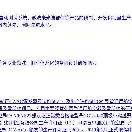
及自动测试系统、微波毫米波部件等产品的研制、开发和批量生产
国内领先、国际先进水平。
等各专业领域，拥有体系化的整机设计研发能力
中国民航局CAAC颁发型号认可证VTC及生产许可证PC的民营通
的整机及零部件项目。公司主要经营范围为通用航空器及零部件的
A/FAR23部认证正常类合格证型号CC18-180顶级小熊越野
熊飞机制造有限公司生产许可证（PC）申请被中国民用航空局（CAA
空局（CAAC）颁发的生产许可证（PC）。2019年1月,正式取