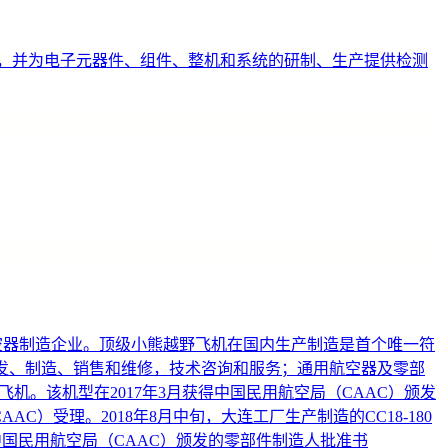
，并为电子元器件、组件、整机和系统的研制、生产提供检测
用航空器制造企业。顶级小熊越野飞机在国内生产制造是首个唯一符
研发、制造、销售和维修，技术咨询和服务；通用航空器及零部
飞机。该机型在2017年3月获得中国民用航空局（CAAC）颁发
C）受理。2018年8月中旬，大连工厂生产制造的CC18-180
得中国民用航空局（CAAC）颁发的零部件制造人批准书