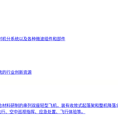
射机分系统以及各种微波组件和部件
统的行业创新资源
材料研制的串列双座轻型飞机，装有收放式起落架和整机降落伞。
运动飞行、空中巡视指挥、应急处置、飞行体验等。