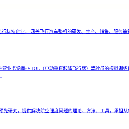
空出行科技企业， 涵盖飞行汽车整机的研发、生产、销售、服务等
业务涵盖eVTOL（电动垂直起降飞行器）驾驶员的模拟训练系统
。
的预先研究，提供解决航空强度问题的理论、方法、工具，承担从