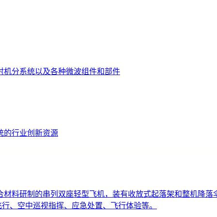
射机分系统以及各种微波组件和部件
统的行业创新资源
材料研制的串列双座轻型飞机，装有收放式起落架和整机降落伞。
运动飞行、空中巡视指挥、应急处置、飞行体验等。