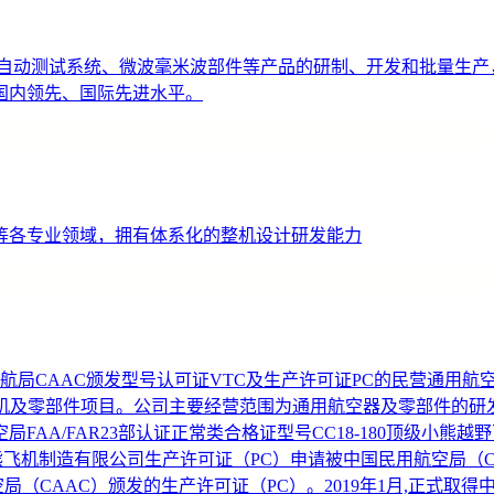
及自动测试系统、微波毫米波部件等产品的研制、开发和批量生产
国内领先、国际先进水平。
等各专业领域，拥有体系化的整机设计研发能力
中国民航局CAAC颁发型号认可证VTC及生产许可证PC的民营通
的整机及零部件项目。公司主要经营范围为通用航空器及零部件的
A/FAR23部认证正常类合格证型号CC18-180顶级小熊越野
熊飞机制造有限公司生产许可证（PC）申请被中国民用航空局（CAA
空局（CAAC）颁发的生产许可证（PC）。2019年1月,正式取