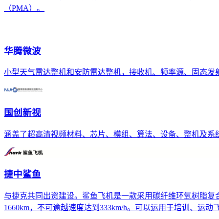
（PMA）。
华腾微波
小型天气雷达整机和安防雷达整机，接收机、频率源、固态发
国创新视
涵盖了超高清视频材料、芯片、模组、算法、设备、整机及系
捷中鲨鱼
与捷克共同出资建设。鲨鱼飞机是一款采用碳纤维环氧树脂复合
1660km，不可逾越速度达到333km/h。可以运用于培训、