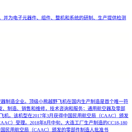
，并为电子元器件、组件、整机和系统的研制、生产提供检测
用航空器制造企业。顶级小熊越野飞机在国内生产制造是首个唯一符
研发、制造、销售和维修，技术咨询和服务；通用航空器及零部
飞机。该机型在2017年3月获得中国民用航空局（CAAC）颁发
C）受理。2018年8月中旬，大连工厂生产制造的CC18-180
得中国民用航空局（CAAC）颁发的零部件制造人批准书