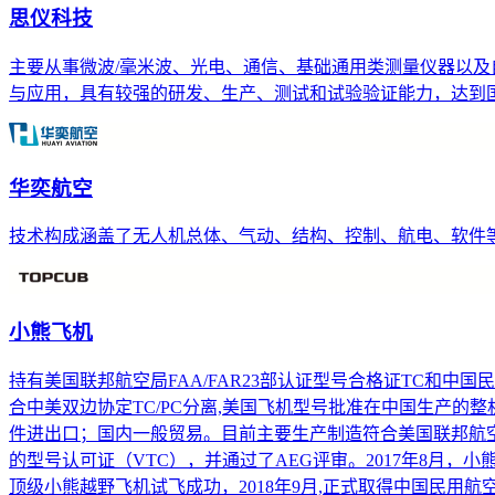
思仪科技
主要从事微波/毫米波、光电、通信、基础通用类测量仪器以
与应用，具有较强的研发、生产、测试和试验验证能力，达到
华奕航空
技术构成涵盖了无人机总体、气动、结构、控制、航电、软件
小熊飞机
持有美国联邦航空局FAA/FAR23部认证型号合格证TC和
合中美双边协定TC/PC分离,美国飞机型号批准在中国生产
件进出口；国内一般贸易。目前主要生产制造符合美国联邦航空局FA
的型号认可证（VTC），并通过了AEG评审。2017年8月，小
顶级小熊越野飞机试飞成功，2018年9月,正式取得中国民用航