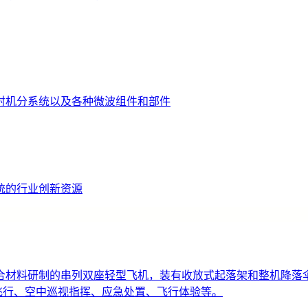
射机分系统以及各种微波组件和部件
统的行业创新资源
材料研制的串列双座轻型飞机，装有收放式起落架和整机降落伞。
运动飞行、空中巡视指挥、应急处置、飞行体验等。