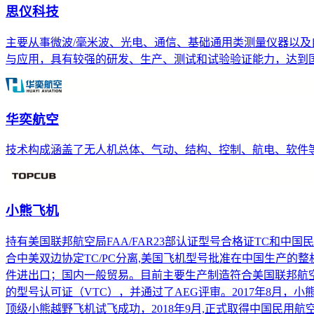
思仪科技
主要从事微波/毫米波、光电、通信、基础通用类测量仪器以
与应用，具有较强的研发、生产、测试和试验验证能力，达到
华奕航空
技术构成涵盖了无人机总体、气动、结构、控制、航电、软件
小熊飞机
持有美国联邦航空局FAA/FAR23部认证型号合格证TC和
合中美双边协定TC/PC分离,美国飞机型号批准在中国生产
件进出口；国内一般贸易。目前主要生产制造符合美国联邦航空局FA
的型号认可证（VTC），并通过了AEG评审。2017年8月，小
顶级小熊越野飞机试飞成功，2018年9月,正式取得中国民用航