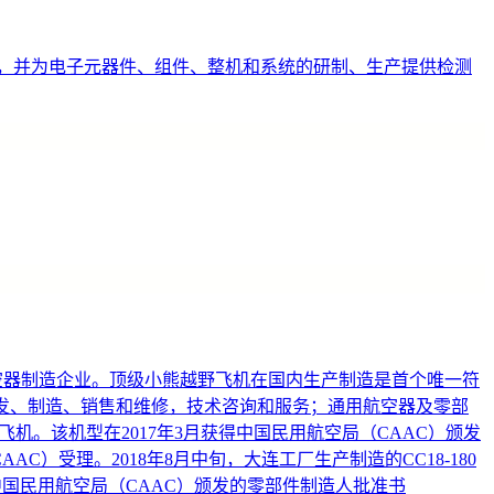
，并为电子元器件、组件、整机和系统的研制、生产提供检测
用航空器制造企业。顶级小熊越野飞机在国内生产制造是首个唯一符
研发、制造、销售和维修，技术咨询和服务；通用航空器及零部
飞机。该机型在2017年3月获得中国民用航空局（CAAC）颁发
C）受理。2018年8月中旬，大连工厂生产制造的CC18-180
得中国民用航空局（CAAC）颁发的零部件制造人批准书