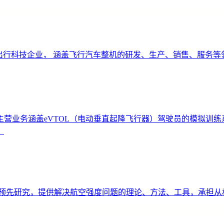
空出行科技企业， 涵盖飞行汽车整机的研发、生产、销售、服务等
业务涵盖eVTOL（电动垂直起降飞行器）驾驶员的模拟训练系统
。
的预先研究，提供解决航空强度问题的理论、方法、工具，承担从