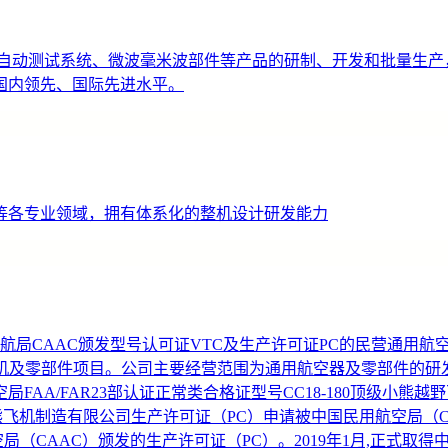
及自动测试系统、微波毫米波部件等产品的研制、开发和批量生产
国内领先、国际先进水平。
等各专业领域，拥有体系化的整机设计研发能力
中国民航局CAAC颁发型号认可证VTC及生产许可证PC的民营通
的整机及零部件项目。公司主要经营范围为通用航空器及零部件的
A/FAR23部认证正常类合格证型号CC18-180顶级小熊越野
熊飞机制造有限公司生产许可证（PC）申请被中国民用航空局（CAA
空局（CAAC）颁发的生产许可证（PC）。2019年1月,正式取