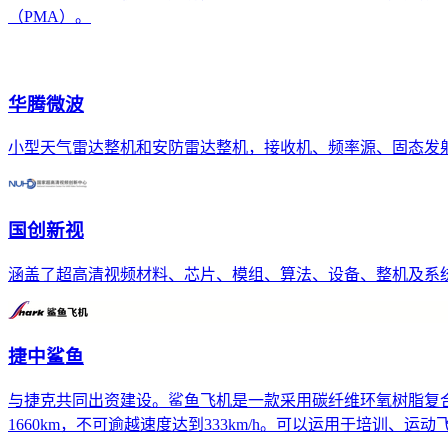
（PMA）。
华腾微波
小型天气雷达整机和安防雷达整机，接收机、频率源、固态发
国创新视
涵盖了超高清视频材料、芯片、模组、算法、设备、整机及系
捷中鲨鱼
与捷克共同出资建设。鲨鱼飞机是一款采用碳纤维环氧树脂复合
1660km，不可逾越速度达到333km/h。可以运用于培训、