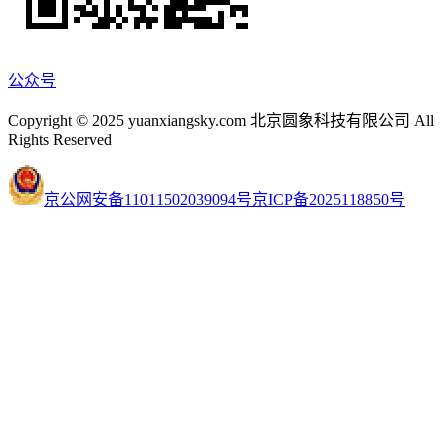
公众号
Copyright © 2025 yuanxiangsky.com 北京圆象科技有限公司 All
Rights Reserved
京公网安备11011502039094号
京ICP备2025118850号