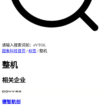
请输入搜索词如：eVTOL
圆象科技首页
/
标签
/ 整机
整机
相关企业
德智航创