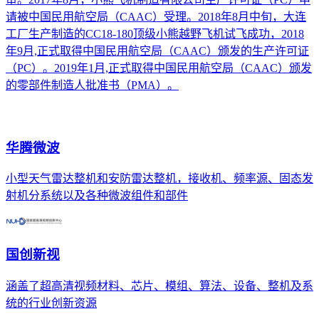
请被中国民用航空局（CAAC）受理。2018年8月中旬，大连
工厂生产制造的CC18-180顶级小熊越野飞机试飞成功，2018
年9月,正式取得中国民用航空局（CAAC）颁发的生产许可证
（PC）。2019年1月,正式取得中国民用航空局（CAAC）颁发
的零部件制造人批准书（PMA）。
华腾微波
小型天气雷达整机和安防雷达整机，接收机、频率源、固态发
射机分系统以及各种微波组件和部件
国创新视
涵盖了超高清视频材料、芯片、模组、算法、设备、整机及系
统的行业创新资源