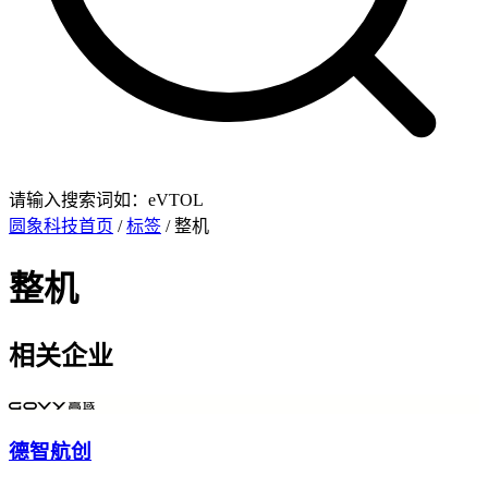
请输入搜索词如：eVTOL
圆象科技首页
/
标签
/ 整机
整机
相关企业
德智航创