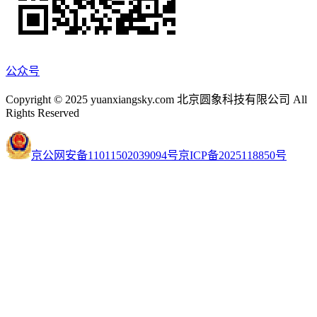
公众号
Copyright © 2025 yuanxiangsky.com 北京圆象科技有限公司 All
Rights Reserved
京公网安备11011502039094号
京ICP备2025118850号