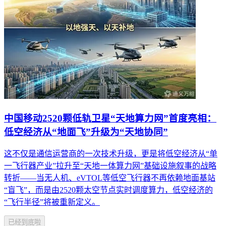
中国移动2520颗低轨卫星“天地算力网”首度亮相：
低空经济从“地面飞”升级为“天地协同”
这不仅是通信运营商的一次技术升级，更是将低空经济从“单
一飞行器产业”拉升至“天地一体算力网”基础设施叙事的战略
转折——当无人机、eVTOL等低空飞行器不再依赖地面基站
“盲飞”，而是由2520颗太空节点实时调度算力，低空经济的
“飞行半径”将被重新定义。
已经到底啦