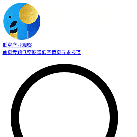
低空产业观察
首页
专题
低空图谱
低空黄页
寻求报道