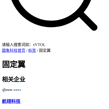
请输入搜索词如：eVTOL
圆象科技首页
/
标签
/ 固定翼
固定翼
相关企业
航翊科技