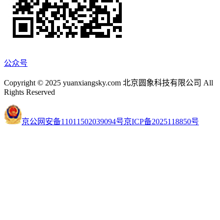
公众号
Copyright © 2025 yuanxiangsky.com 北京圆象科技有限公司 All
Rights Reserved
京公网安备11011502039094号
京ICP备2025118850号