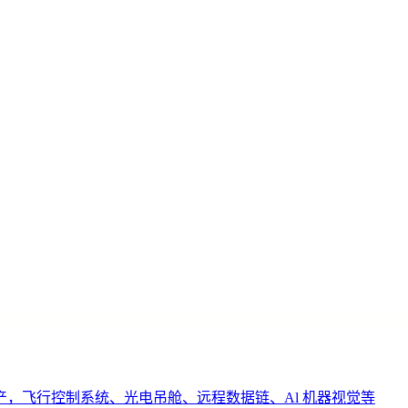
，飞行控制系统、光电吊舱、远程数据链、Al 机器视觉等