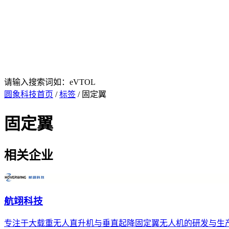
请输入搜索词如：eVTOL
圆象科技首页
/
标签
/ 固定翼
固定翼
相关企业
航翊科技
专注于大载重无人直升机与垂直起降固定翼无人机的研发与生产